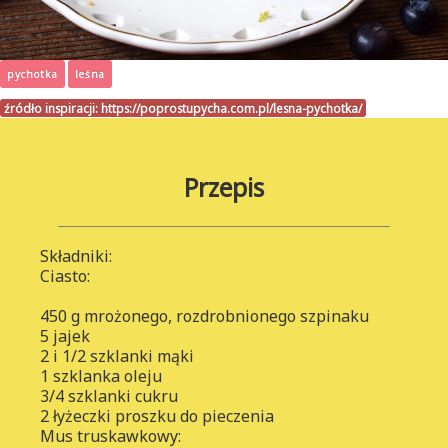
pychotka
leśna
źródło inspiracji:
https://poprostupycha.com.pl/lesna-pychotka/
Przepis
Składniki:
Ciasto:
450 g mrożonego, rozdrobnionego szpinaku
5 jajek
2 i 1/2 szklanki mąki
1 szklanka oleju
3/4 szklanki cukru
2 łyżeczki proszku do pieczenia
Mus truskawkowy: