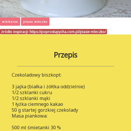
wielkanoc
ptasie mleczko
źródło inspiracji:
https://poprostupycha.com.pl/ptasie-mleczko/
Przepis
Czekoladowy biszkopt:
3 jajka (białka i żółtka oddzielnie)
1/2 szklanki cukru
1/2 szklanki mąki
1 łyżka ciemnego kakao
50 g startej gorzkiej czekolady
Masa piankowa:
500 ml śmietanki 30 %