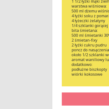
1 1/2 łyżki mąki zie
warstwa wiśniowa:
500 ml dżemu wiśni
4 łyżki soku z poma
4 łyżeczki żelatyny
1/4 szklanki gorące
bita śmietana:
500 ml śmietanki 3
2 śmietan-fixy
2 łyżki cukru pudru
poncz do nasączenia
około 1/2 szklanki 
aromat waniliowy lu
dodatkowo:
podłużne biszkopty
wiórki kokosowe