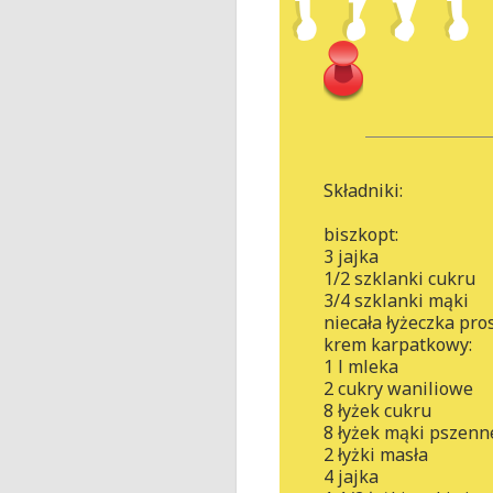
Składniki:
biszkopt:
3 jajka
1/2 szklanki cukru
3/4 szklanki mąki
niecała łyżeczka pro
krem karpatkowy:
1 l mleka
2 cukry waniliowe
8 łyżek cukru
8 łyżek mąki pszenn
2 łyżki masła
4 jajka