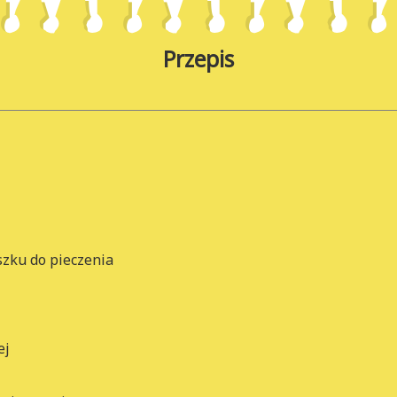
Przepis
szku do pieczenia
ej