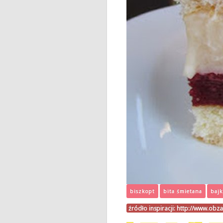
biszkopt
bita śmietana
bajk
źródło inspiracji:
http://www.obza