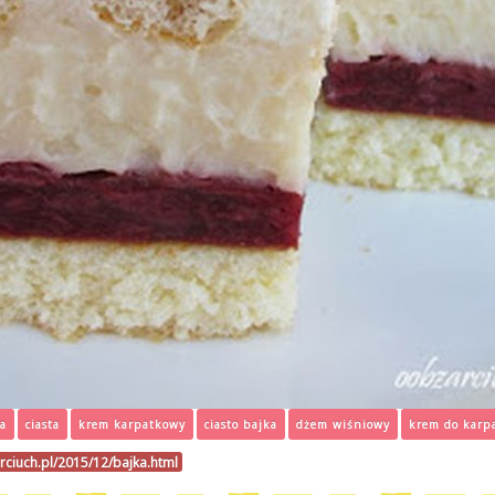
a
ciasta
krem karpatkowy
ciasto bajka
dżem wiśniowy
krem do karp
rciuch.pl/2015/12/bajka.html