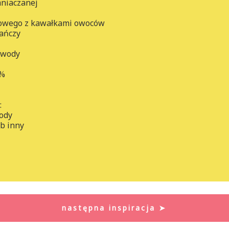
mniaczanej
owego z kawałkami owoców
rańczy
j wody
0%
:
wody
b inny
następna inspiracja ➤