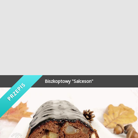
Biszkoptowy "Salceson"