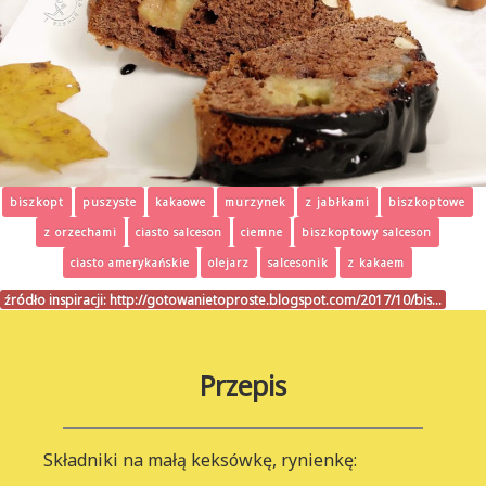
biszkopt
puszyste
kakaowe
murzynek
z jabłkami
biszkoptowe
z orzechami
ciasto salceson
ciemne
biszkoptowy salceson
ciasto amerykańskie
olejarz
salcesonik
z kakaem
źródło inspiracji:
http://gotowanietoproste.blogspot.com/2017/10/bis…
Przepis
Składniki na małą keksówkę, rynienkę: