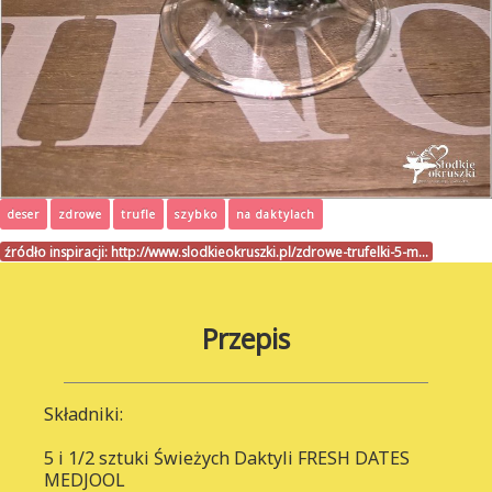
deser
zdrowe
trufle
szybko
na daktylach
źródło inspiracji:
http://www.slodkieokruszki.pl/zdrowe-trufelki-5-m…
Przepis
Składniki:
5 i 1/2 sztuki Świeżych Daktyli FRESH DATES
MEDJOOL