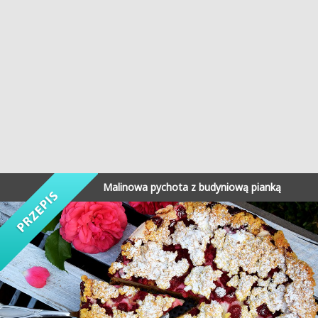
Malinowa pychota z budyniową pianką