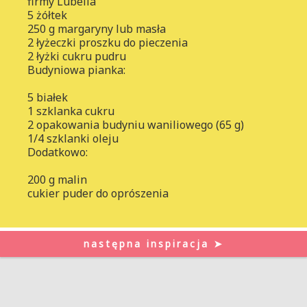
firmy Lubella
5 żółtek
250 g margaryny lub masła
2 łyżeczki proszku do pieczenia
2 łyżki cukru pudru
Budyniowa pianka:
5 białek
1 szklanka cukru
2 opakowania budyniu waniliowego (65 g)
1/4 szklanki oleju
Dodatkowo:
200 g malin
cukier puder do oprószenia
następna inspiracja ➤