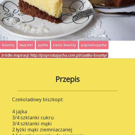
bounty
wypieki
pycha
ciasto bounty
poprostupycha
źródło inspiracji:
http://poprostupycha.com.pl/ciastko-bounty/
Przepis
Czekoladowy biszkopt:
4 jajka
3/4 szklanki cukru
3/4 szklanki mąki
2 łyżki mąki ziemniaczanej