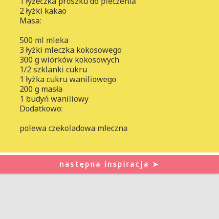
1 łyżeczka proszku do pieczenia
2 łyżki kakao
Masa:
500 ml mleka
3 łyżki mleczka kokosowego
300 g wiórków kokosowych
1/2 szklanki cukru
1 łyżka cukru waniliowego
200 g masła
1 budyń waniliowy
Dodatkowo:
polewa czekoladowa mleczna
następna inspiracja ➤