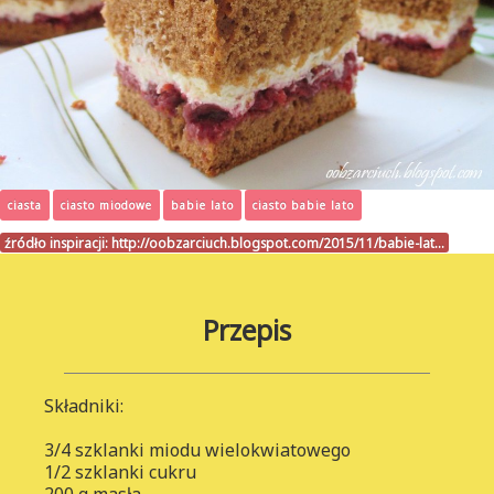
ciasta
ciasto miodowe
babie lato
ciasto babie lato
źródło inspiracji:
http://oobzarciuch.blogspot.com/2015/11/babie-lat…
Przepis
Składniki:
3/4 szklanki miodu wielokwiatowego
1/2 szklanki cukru
200 g masła