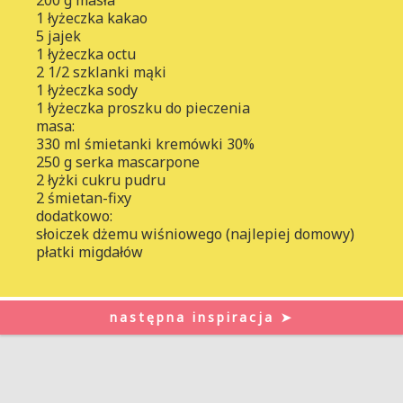
1 łyżeczka kakao
5 jajek
1 łyżeczka octu
2 1/2 szklanki mąki
1 łyżeczka sody
1 łyżeczka proszku do pieczenia
masa:
330 ml śmietanki kremówki 30%
250 g serka mascarpone
2 łyżki cukru pudru
2 śmietan-fixy
dodatkowo:
słoiczek dżemu wiśniowego (najlepiej domowy)
płatki migdałów
następna inspiracja ➤