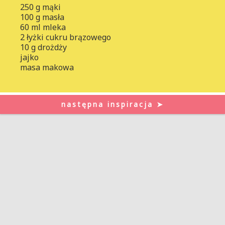
250 g mąki
100 g masła
60 ml mleka
2 łyżki cukru brązowego
10 g drożdży
jajko
masa makowa
następna inspiracja ➤