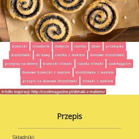
bułeczki
śniadanie
słodycze
ciastka
deser
przekąska
drożdżówki
do kawy
ciastka z makiem
domowe drożdżówki
przepisy na desery
bułeczki ślimaki
ciastka ślimaki
cookmagazin
domowe bułeczki z makiem
drożdżówka z makiem
przepis na domowe drożdżówki
ślimaki z makiem
źródło inspiracji:
http://cookmagazine.pl/slimaki-z-makiem/
Przepis
Składniki: