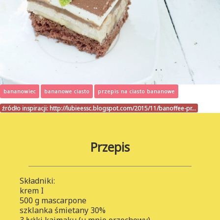
bananowiec
bananowe ciasto
przepis na ciasto bananowe
źródło inspiracji:
http://lubieessc.blogspot.com/2015/11/banoffee-pr…
Przepis
Składniki:
krem I
500 g mascarpone
szklanka śmietany 30%
3 łyżki kajmaku (u mnie orzechowy)