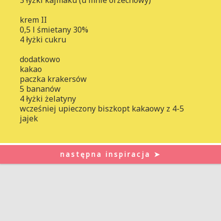
krem II
0,5 l śmietany 30%
4 łyżki cukru
dodatkowo
kakao
paczka krakersów
5 bananów
4 łyżki żelatyny
wcześniej upieczony biszkopt kakaowy z 4-5
jajek
następna inspiracja ➤