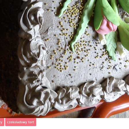
wy
czekoladowy tort