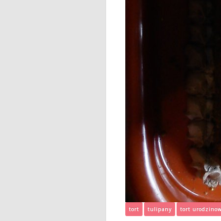
tort
tulipany
tort urodzino