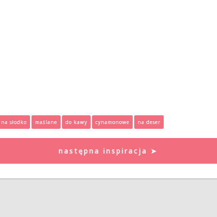
na słodko
maślane
do kawy
cynamonowe
na deser
następna inspiracja ➤