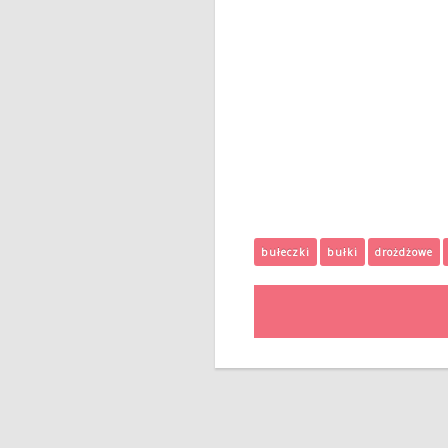
bułeczki
bułki
drożdżowe