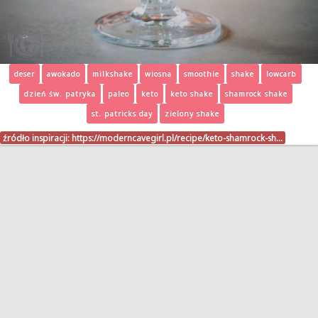
deser
awokado
milkshake
wiosna
smoothie
shake
lowcarb
dzień św. patryka
paleo
keto
keto shake
shamrock shake
st. patricks day
zielony shake
źródło inspiracji:
https://moderncavegirl.pl/recipe/keto-shamrock-sh…