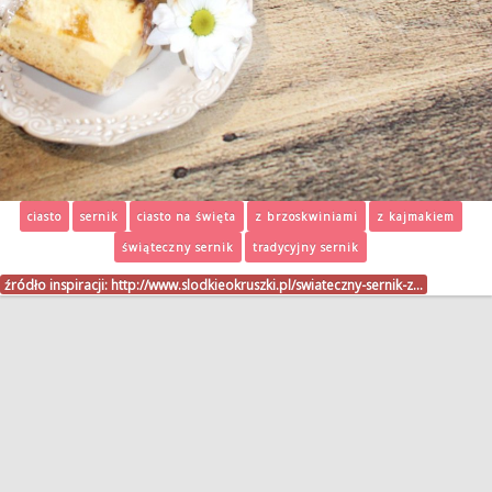
ciasto
sernik
ciasto na święta
z brzoskwiniami
z kajmakiem
świąteczny sernik
tradycyjny sernik
źródło inspiracji:
http://www.slodkieokruszki.pl/swiateczny-sernik-z…