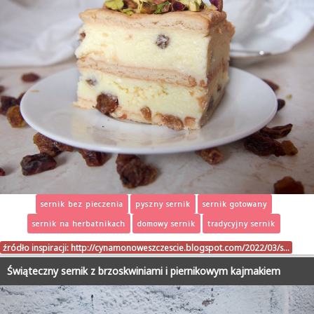
sernik bez pieczenia
pyszny sernik
sernik gotowany
sernik na herbatnikach
domowy sernik
tradycyjny sernik
źródło inspiracji:
http://cynamonoweszczescie.blogspot.com/2022/03/s…
Świąteczny sernik z brzoskwiniami i piernikowym kajmakiem