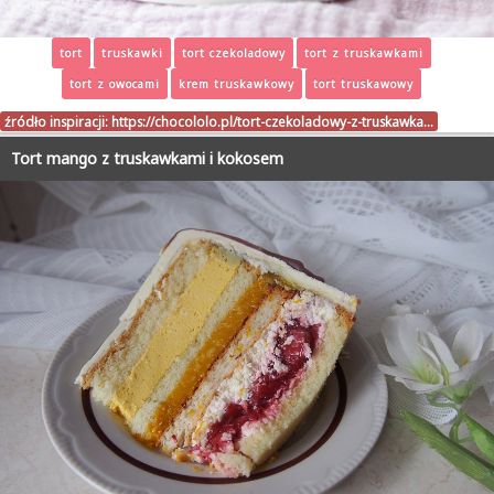
tort
truskawki
tort czekoladowy
tort z truskawkami
tort z owocami
krem truskawkowy
tort truskawowy
źródło inspiracji:
https://chocololo.pl/tort-czekoladowy-z-truskawka…
Tort mango z truskawkami i kokosem