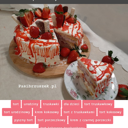
tort
urodziny
truskawki
dla dzieci
tort truskawkowy
tort urodzinowy
krem kokosowy
tort z truskawkami
tort kokosowy
pyszny tort
tort porzeczkowy
krem z czarnej porzeczki
tort kokosowo-truskawkowy