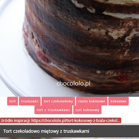
tort
truskawki
tort czekoladowy
ciasto kokosowe
kokosowe
tort z truskawkami
tort kokosowy
źródło inspiracji:
https://chocololo.pl/tort-kokosowy-z-biala-czekol…
Tort czekoladowo miętowy z truskawkami