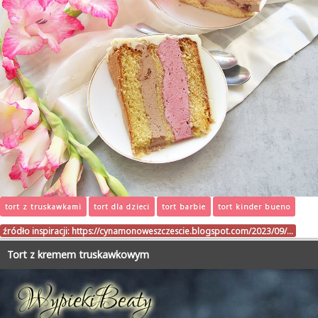
tort z truskawkami
tort dla dzieci
tort barbie
tort kinder bueno
źródło inspiracji:
https://cynamonoweszczescie.blogspot.com/2023/09/…
Tort z kremem truskawkowym