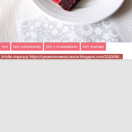
tort
tort czekoladowy
tort z truskawkami
tort miętowy
źródło inspiracji:
https://cynamonoweszczescie.blogspot.com/2020/06/…