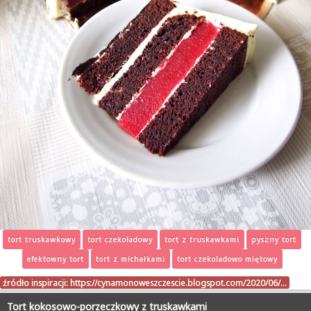
tort truskawkowy
tort czekoladowy
tort z truskawkami
pyszny tort
efektowny tort
tort z michałkami
tort czekoladowo miętowy
źródło inspiracji:
https://cynamonoweszczescie.blogspot.com/2020/06/…
Tort kokosowo-porzeczkowy z truskawkami