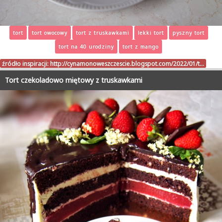
tort
tort owocowy
tort z truskawkami
lekki tort
pyszny tort
tort na 40 urodziny
tort z mango
źródło inspiracji:
http://cynamonoweszczescie.blogspot.com/2022/01/t…
Tort czekoladowo miętowy z truskawkami