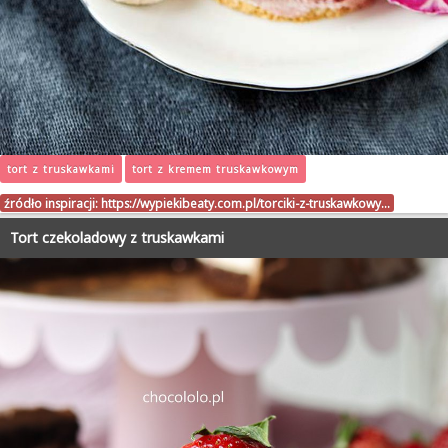
tort z truskawkami
tort z kremem truskawkowym
źródło inspiracji:
https://wypiekibeaty.com.pl/torciki-z-truskawkowy…
Tort czekoladowy z truskawkami