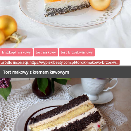
biszkopt makowy
tort makowy
tort brzoskwiniowy
źródło inspiracji:
https://wypiekibeaty.com.pl/torcik-makowo-brzoskw…
Tort makowy z kremem kawowym