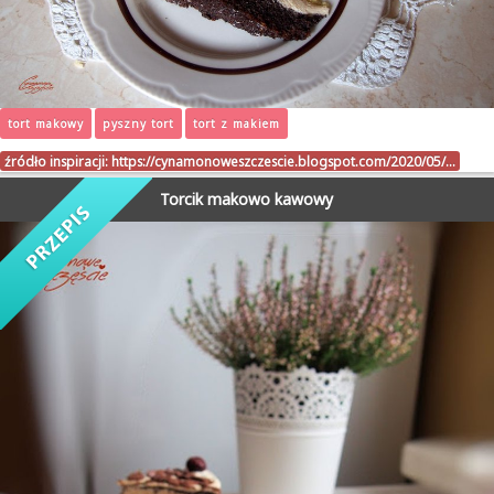
tort makowy
pyszny tort
tort z makiem
źródło inspiracji:
https://cynamonoweszczescie.blogspot.com/2020/05/…
Torcik makowo kawowy