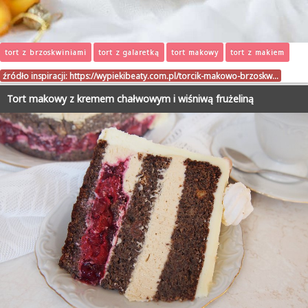
tort z brzoskwiniami
tort z galaretką
tort makowy
tort z makiem
źródło inspiracji:
https://wypiekibeaty.com.pl/torcik-makowo-brzoskw…
Tort makowy z kremem chałwowym i wiśniwą frużeliną