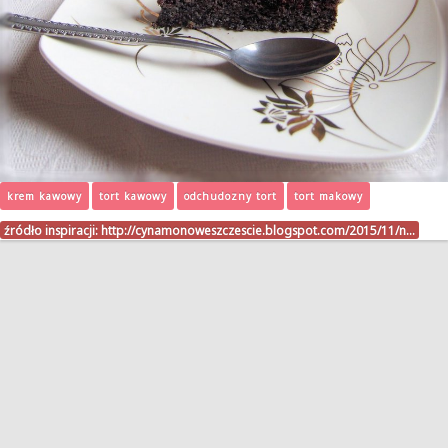
krem kawowy
tort kawowy
odchudozny tort
tort makowy
źródło inspiracji:
http://cynamonoweszczescie.blogspot.com/2015/11/n…