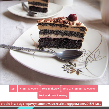
tort
krem kawowy
tort makowy
tort z kremem kawowym
tort makowo kawowy
źródło inspiracji:
http://cynamonoweszczescie.blogspot.com/2015/11/n…