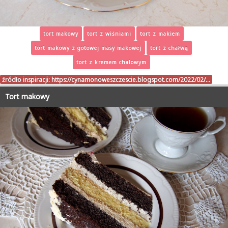
tort makowy
tort z wiśniami
tort z makiem
tort makowy z gotowej masy makowej
tort z chałwą
tort z kremem chałowym
źródło inspiracji:
https://cynamonoweszczescie.blogspot.com/2022/02/…
Tort makowy