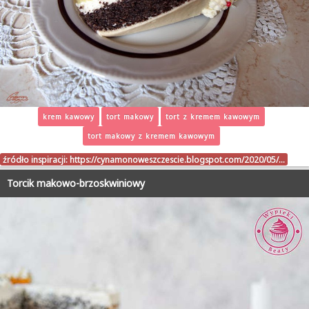
krem kawowy
tort makowy
tort z kremem kawowym
tort makowy z kremem kawowym
źródło inspiracji:
https://cynamonoweszczescie.blogspot.com/2020/05/…
Torcik makowo-brzoskwiniowy