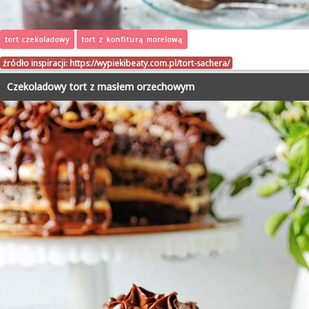
tort czekoladowy
tort z konfiturą morelową
źródło inspiracji:
https://wypiekibeaty.com.pl/tort-sachera/
Czekoladowy tort z masłem orzechowym