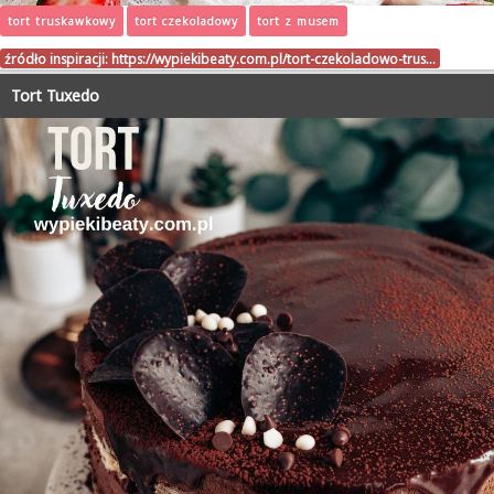
tort truskawkowy
tort czekoladowy
tort z musem
źródło inspiracji:
https://wypiekibeaty.com.pl/tort-czekoladowo-trus…
Tort Tuxedo