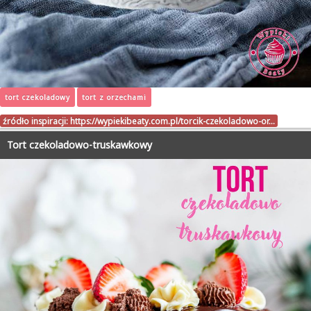
tort czekoladowy
tort z orzechami
źródło inspiracji:
https://wypiekibeaty.com.pl/torcik-czekoladowo-or…
Tort czekoladowo-truskawkowy