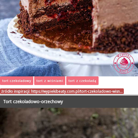
tort czekoladowy
tort z wiśniami
tort z czekoladą
źródło inspiracji:
https://wypiekibeaty.com.pl/tort-czekoladowo-wisn…
Tort czekoladowo-orzechowy