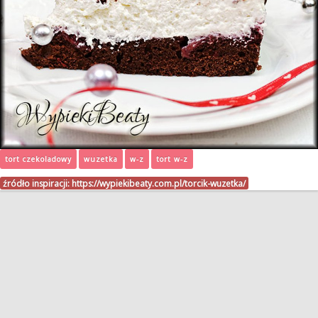
tort czekoladowy
wuzetka
w-z
tort w-z
źródło inspiracji:
https://wypiekibeaty.com.pl/torcik-wuzetka/