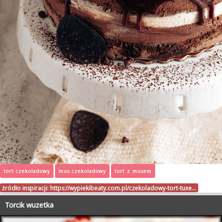
tort czekoladowy
mus czekoladowy
tort z musem
źródło inspiracji:
https://wypiekibeaty.com.pl/czekoladowy-tort-tuxe…
Torcik wuzetka