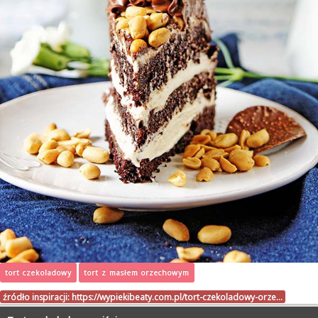
tort czekoladowy
tort z masłem orzechowym
źródło inspiracji:
https://wypiekibeaty.com.pl/tort-czekoladowy-orze…