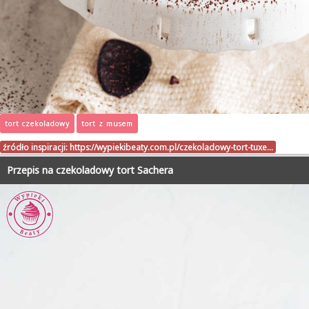
tort czekoladowy
tort z musem
źródło inspiracji:
https://wypiekibeaty.com.pl/czekoladowy-tort-tuxe…
Przepis na czekoladowy tort Sachera