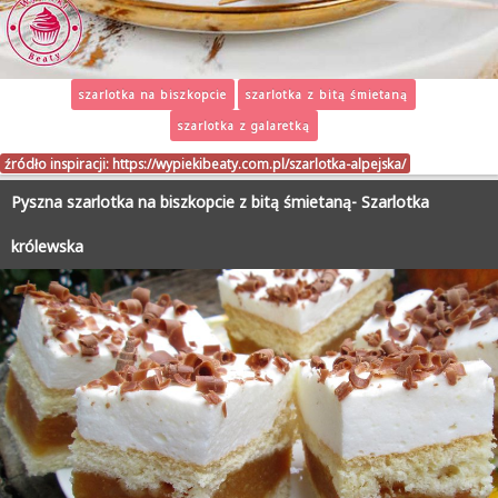
szarlotka na biszkopcie
szarlotka z bitą śmietaną
szarlotka z galaretką
źródło inspiracji:
https://wypiekibeaty.com.pl/szarlotka-alpejska/
Pyszna szarlotka na biszkopcie z bitą śmietaną- Szarlotka
królewska