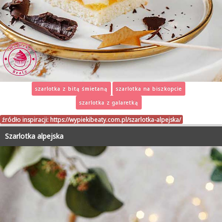
szarlotka z bitą śmietaną
szarlotka na biszkopcie
szarlotka z galaretką
źródło inspiracji:
https://wypiekibeaty.com.pl/szarlotka-alpejska/
Szarlotka alpejska