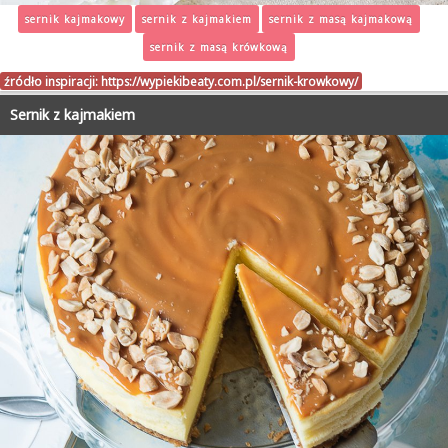
sernik kajmakowy
sernik z kajmakiem
sernik z masą kajmakową
sernik z masą krówkową
źródło inspiracji:
https://wypiekibeaty.com.pl/sernik-krowkowy/
Sernik z kajmakiem