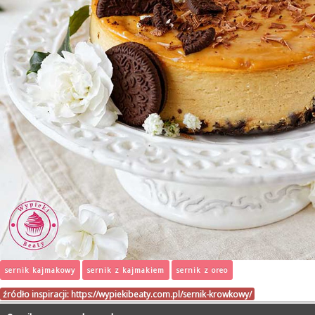
sernik kajmakowy
sernik z kajmakiem
sernik z oreo
źródło inspiracji:
https://wypiekibeaty.com.pl/sernik-krowkowy/