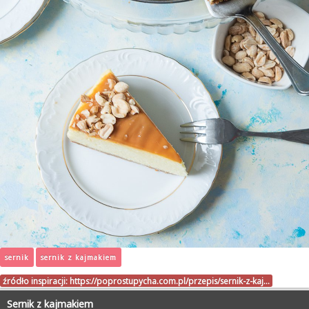
sernik
sernik z kajmakiem
źródło inspiracji:
https://poprostupycha.com.pl/przepis/sernik-z-kaj…
Sernik z kajmakiem