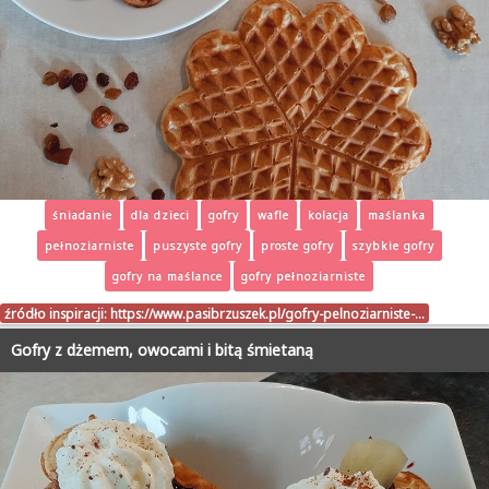
śniadanie
dla dzieci
gofry
wafle
kolacja
maślanka
pełnoziarniste
puszyste gofry
proste gofry
szybkie gofry
gofry na maślance
gofry pełnoziarniste
źródło inspiracji:
https://www.pasibrzuszek.pl/gofry-pelnoziarniste-…
Gofry z dżemem, owocami i bitą śmietaną