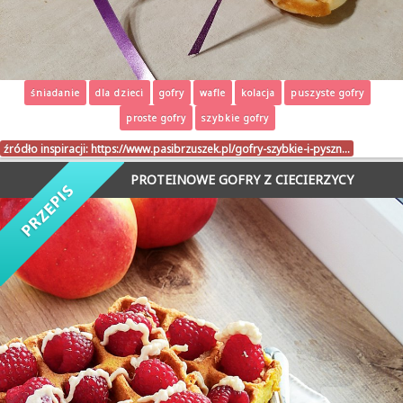
śniadanie
dla dzieci
gofry
wafle
kolacja
puszyste gofry
proste gofry
szybkie gofry
źródło inspiracji:
https://www.pasibrzuszek.pl/gofry-szybkie-i-pyszn…
PROTEINOWE GOFRY Z CIECIERZYCY