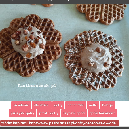
śniadanie
dla dzieci
gofry
bananowe
wafle
kolacja
puszyste gofry
proste gofry
szybkie gofry
gofry bananowe
źródło inspiracji:
https://www.pasibrzuszek.pl/gofry-bananowe-z-woda…