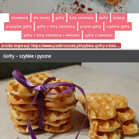
śniadanie
dla dzieci
gofry
bita śmietana
wafle
kolacja
puszyste gofry
gofry z bitą śmietaną
proste gofry
szybkie gofry
gofry z bitą śmietaną i owocami
gofry z owocami
źródło inspiracji:
https://www.pasibrzuszek.pl/szybkie-gofry-z-bita-…
Gofry – szybkie i pyszne