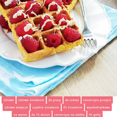
zdrowe
zdrowe śniadanie
do pracy
do szkoły
ciecierzyca przepis
zdrowe słodycze
szybkie śniadanie
fit śniadanie
wysokobiałkowe
na wynos
do 15 minut
ciecierzyca na słodko
fit gofry