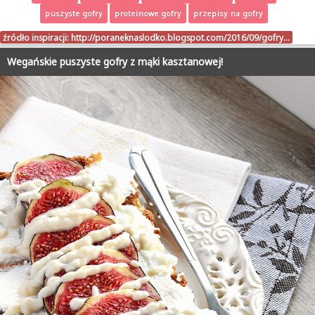
puszyste gofry
proteinowe gofry
przepisy na gofry
źródło inspiracji:
http://poraneknaslodko.blogspot.com/2016/09/gofry…
Wegańskie puszyste gofry z mąki kasztanowej!