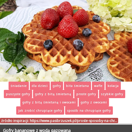
śniadanie
dla dzieci
gofry
bita śmietana
wafle
kolacja
puszyste gofry
gofry z bitą śmietaną
proste gofry
szybkie gofry
gofry z bitą śmietaną i owocami
gofry z owocami
jak zrobić chrupiące gofry
sposób na chrupiące gofry
źródło inspiracji:
https://www.pasibrzuszek.pl/proste-sposoby-na-chr…
Gofry bananowe z wodą gazowaną