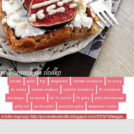
zdrowe
gofry
figi
wegańskie
zdrowe śniadanie
do pracy
do szkoły
zdrowe słodycze
szybkie śniadanie
fit śniadanie
dla wegan
na wynos
do 15 minut
fit gofry
gofry kasztanowe
gofry xxl
grube gofry
puszyste gofry
wegańska ricotta
źródło inspiracji:
http://poraneknaslodko.blogspot.com/2016/10/wegan…