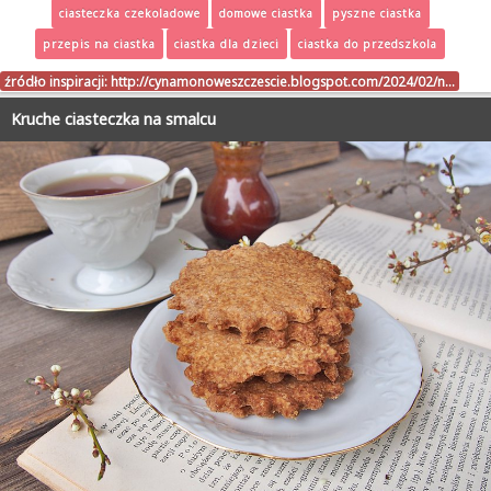
ciasteczka czekoladowe
domowe ciastka
pyszne ciastka
przepis na ciastka
ciastka dla dzieci
ciastka do przedszkola
źródło inspiracji:
http://cynamonoweszczescie.blogspot.com/2024/02/n…
Kruche ciasteczka na smalcu