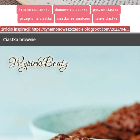
kruche ciasteczka
domowe ciasteczka
pyszne ciastka
przepis na ciastka
ciastka ze smalcem
tanie ciastka
źródło inspiracji:
https://cynamonoweszczescie.blogspot.com/2023/04/…
Ciastka brownie