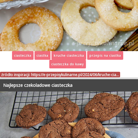
ciasteczka
ciastka
kruche ciasteczka
przepis na ciastka
ciasteczka do kawy
źródło inspiracji:
https://e-przepisykulinarne.pl/2024/06/kruche-cia…
Najlepsze czekoladowe ciasteczka