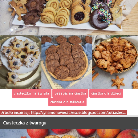
ciasteczka na święta
przepis na ciastka
ciastka dla dzieci
ciastka dla mikołaja
źródło inspiracji:
http://cynamonoweszczescie.blogspot.com/p/ciastec…
Ciasteczka z twarogu