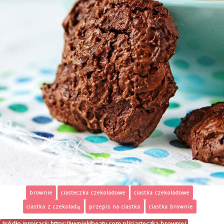
brownie
ciasteczka czekoladowe
ciastka czekoladowe
ciastka z czekoladą
przepis na ciastka
ciastka brownie
źródło inspiracji:
https://wypiekibeaty.com.pl/ciasteczka-brownie/