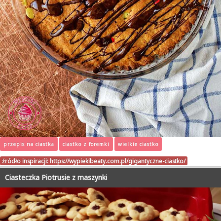
przepis na ciastka
ciastko z foremki
wielkie ciastko
źródło inspiracji:
https://wypiekibeaty.com.pl/gigantyczne-ciastko/
Ciasteczka Piotrusie z maszynki