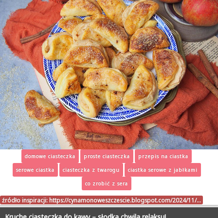
domowe ciasteczka
proste ciasteczka
przepis na ciastka
serowe ciastka
ciasteczka z twarogu
ciastka serowe z jabłkami
co zrobić z sera
źródło inspiracji:
https://cynamonoweszczescie.blogspot.com/2024/11/…
Kruche ciasteczka do kawy – słodka chwila relaksu!