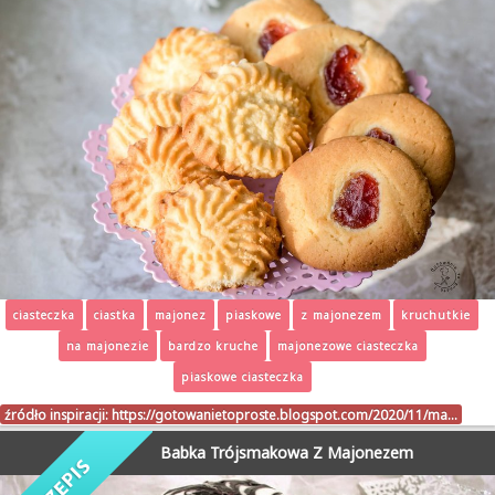
ciasteczka
ciastka
majonez
piaskowe
z majonezem
kruchutkie
na majonezie
bardzo kruche
majonezowe ciasteczka
piaskowe ciasteczka
źródło inspiracji:
https://gotowanietoproste.blogspot.com/2020/11/ma…
Babka Trójsmakowa Z Majonezem