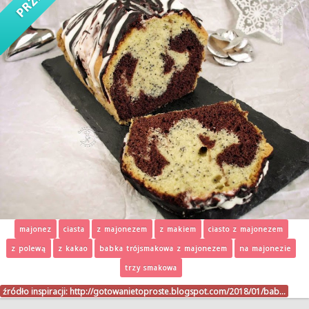
majonez
ciasta
z majonezem
z makiem
ciasto z majonezem
z polewą
z kakao
babka trójsmakowa z majonezem
na majonezie
trzy smakowa
źródło inspiracji:
http://gotowanietoproste.blogspot.com/2018/01/bab…