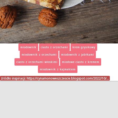
miodownik
ciasto z orzechami
krem grysikowy
miodownik z orzechami
miodownik z jabłkami
ciasto z orzechami włoskimi
miodowe ciasto z kremem
miodownik z kajmakiem
źródło inspiracji:
https://cynamonoweszczescie.blogspot.com/2022/10/…