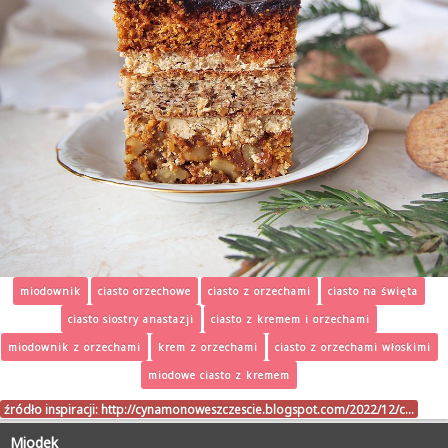
miodownik
ciasto orzechowe
ciasto z orzechami
ciasto na święta
ciasto siostry anastazji
ciasto z kremem i orzechami
miodownik z orzechami
krem z orzechami
ciasto z orzechami włoskimi
miodowe ciasto z kremem
źródło inspiracji:
http://cynamonoweszczescie.blogspot.com/2022/12/c…
Miodek