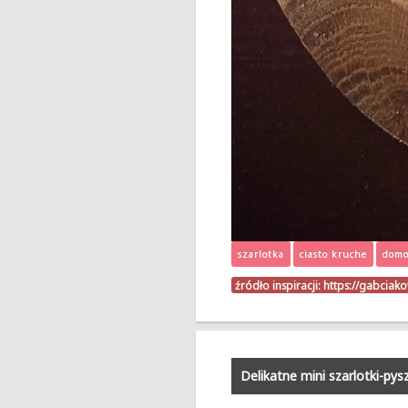
szarlotka
ciasto kruche
domo
źródło inspiracji:
https://gabcia
Delikatne mini szarlotki-pys