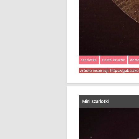
szarlotka
ciasto kruche
domo
źródło inspiracji:
https://gabcia
Mini szarlotki