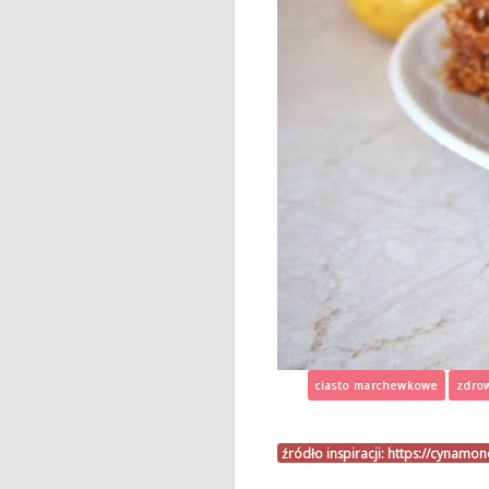
ciasto marchewkowe
zdrow
źródło inspiracji:
https://cynamo