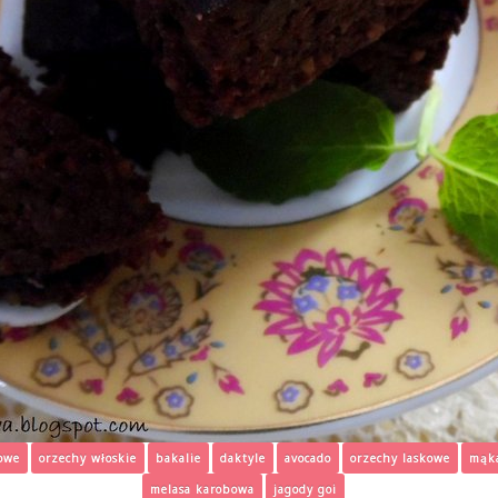
owe
orzechy włoskie
bakalie
daktyle
avocado
orzechy laskowe
mąk
melasa karobowa
jagody goi