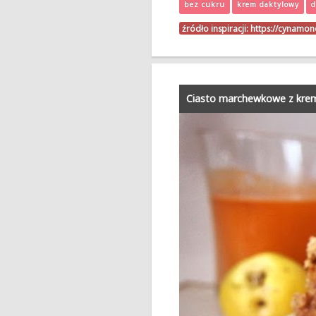
bez cukru
krem daktylowy
d
źródło inspiracji:
https://cynamo
Ciasto marchewkowe z kr