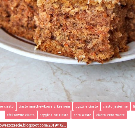
e ciasto
ciasto marchewkowe z kremem
pyszne ciasto
ciasto jesienne
f
efektowne ciasto
oryginalne ciasto
zero waste
ciasto zero waste
noweszczescie.blogspot.com/2019/10/…