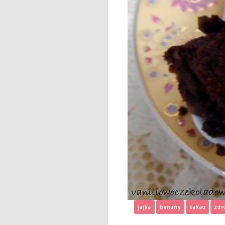
jajka
banany
kakao
zdr