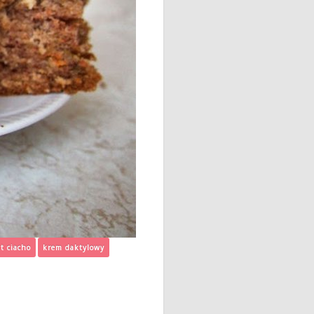
it ciacho
krem daktylowy