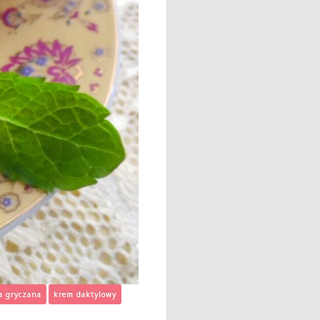
a gryczana
krem daktylowy