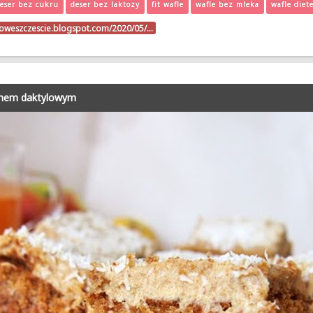
eser bez cukru
deser bez laktozy
fit wafle
wafle bez mleka
wafle diet
noweszczescie.blogspot.com/2020/05/…
emem daktylowym