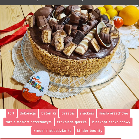
tort
dekoracja
batoniki
przepis
snickers
masło orzechowe
tort z masłem orzechowym
czekolada gorzka
biszkopt czekoladowy
kinder niespodzianka
kinder bounty