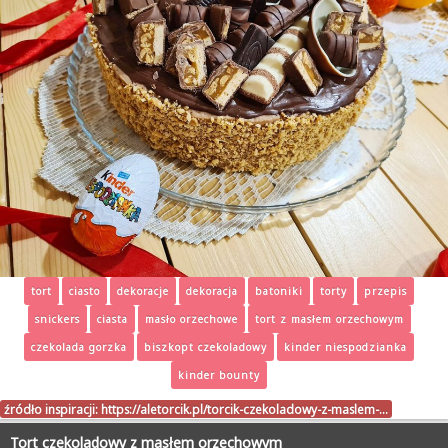
tort
ciasto
dekoracje
dekoracja
batoniki
torty
przepis
snickers
ciasta
masło orzechowe
tort z masłem orzechowym
czekolada gorzka
biszkopt czekoladowy
kinder niespodzianka
kinder bounty
źródło inspiracji:
https://aletorcik.pl/torcik-czekoladowy-z-maslem-…
Tort czekoladowy z masłem orzechowym