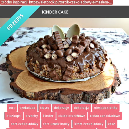
źródło inspiracji:
https://aletorcik.pl/torcik-czekoladowy-z-maslem-…
KINDER CAKE
tort
czekolada
ciasto
dekoracje
dekoracja
niespodzianka
biszkopt
orzechy
kinder
ciasto orzechowe
ciasto czekoladowe
tort czekoladowy
tort urodzinowy
krem czekoladowy
cake