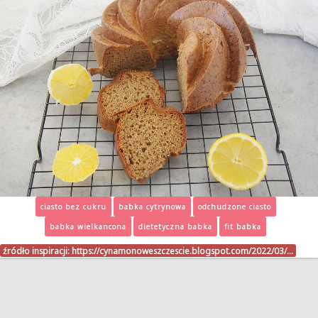
ciasto bez cukru
babka cytrynowa
odchudzone ciasto
babka wielkancona
dietetyczna babka
fit babka
źródło inspiracji:
https://cynamonoweszczescie.blogspot.com/2022/03/…