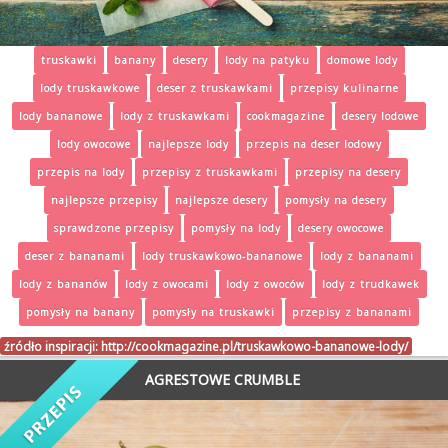
truskawki
banany
desery
lody na patyku
domowe lody
lody truskawkowe
deser z truskawkami
przepisy kulinarne
lody bananowe
lody z truskawkami
cookmagazine
desery lodowe
lody owocowe
najlepsze lody
przepis na deser lodowy
przepis na lody
przepisy z truskawkami
przepisy na desery
najlepsze przepisy
najlepsze desery
pomysły na desery
sprawdzone przepisy
pomysły na lody
desery owocowe
deser z bananami
lody truskawkowo-bananowe
lody z bananami
lody z bananów
lody z owocami
lody z owoców
lody z trudkawek
pomysły na banany
pomysły na truskawki
przepisy z bananami
źródło inspiracji:
http://cookmagazine.pl/truskawkowo-bananowe-lody/
AGRESTOWE CRUMBLE