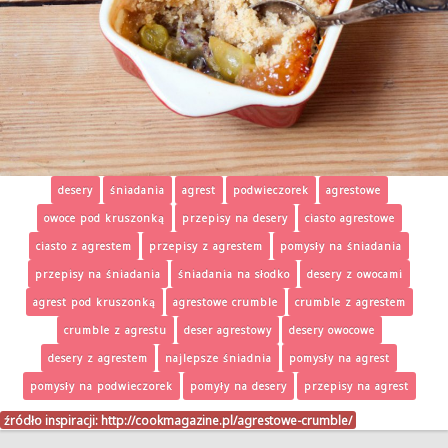
desery
śniadania
agrest
podwieczorek
agrestowe
owoce pod kruszonką
przepisy na desery
ciasto agrestowe
ciasto z agrestem
przepisy z agrestem
pomysły na śniadania
przepisy na śniadania
śniadania na słodko
desery z owocami
agrest pod kruszonką
agrestowe crumble
crumble z agrestem
crumble z agrestu
deser agrestowy
desery owocowe
desery z agrestem
najlepsze śniadnia
pomysły na agrest
pomysły na podwieczorek
pomyły na desery
przepisy na agrest
źródło inspiracji:
http://cookmagazine.pl/agrestowe-crumble/