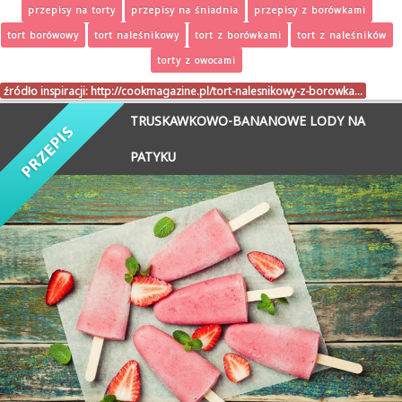
przepisy na torty
przepisy na śniadnia
przepisy z borówkami
tort borówowy
tort naleśnikowy
tort z borówkami
tort z naleśników
torty z owocami
źródło inspiracji:
http://cookmagazine.pl/tort-nalesnikowy-z-borowka…
TRUSKAWKOWO-BANANOWE LODY NA
PATYKU