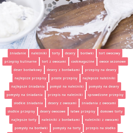
śniadanie
naleśniki
torty
desery
borówki
tort owocowy
przepisy kulinarne
tort z owocami
cookmagazine
owoce sezonowe
deser borówkowy
desery z borówkami
przepisy na desery
najlepsze przepisy
proste przepisy
najlepsze naleśniki
najlepsze śniadania
pomysł na naleśniki
pomysły na desery
pomysły na śniadania
przepis na naleśniki
sprawdzone przepisy
słodkie śniadania
desery z owocami
śniadania z owocami
słodkie przepisy
desery owocowe
łatwe przepisy
domowe torty
najlepsze torty
naleśniki z borówkami
naleśniki z owocami
pomysły na borówki
pomysły na torty
przepis na słodko