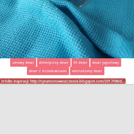
zdrowy deser
dietetyczny deser
fit deser
deser jogurtowy
deser z brzoskiwniami
odchudzony deser
źródło inspiracji:
http://cynamonoweszczescie.blogspot.com/2017/08/d…