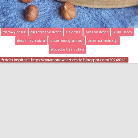
zdrowy deser
dietetyczny deser
fit deser
pyszny deser
kulki mocy
deser bez cukru
deser bez glutenu
deser na redukcji
słodycze bez cukru
źródło inspiracji:
https://cynamonoweszczescie.blogspot.com/2024/01/…