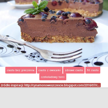
ciasto bez pieczenia
ciasto z owocami
zdrowe ciasto
fit ciasto
czekoladowy torci
źródło inspiracji:
http://cynamonoweszczescie.blogspot.com/2016/07/c…