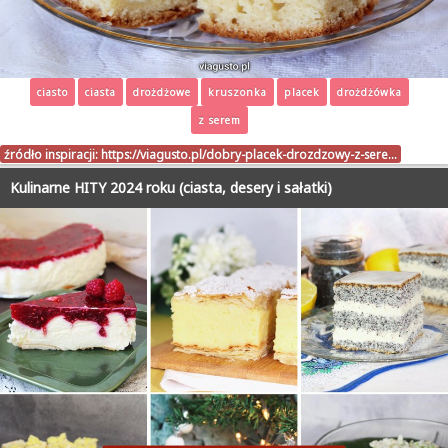
ciasto
ciasta
drożdżowe
kruszonka
placek
drożdżówka
z serem
źródło inspiracji:
https://viagusto.pl/dobry-placek-drozdzowy-z-sere…
Kulinarne HITY 2024 roku (ciasta, desery i sałatki)