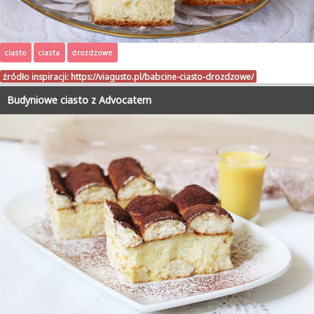
ciasto
ciasta
drożdżowe
źródło inspiracji:
https://viagusto.pl/babcine-ciasto-drozdzowe/
Budyniowe ciasto z Advocatem