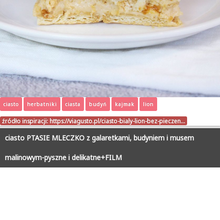
ciasto
herbatniki
ciasta
budyń
kajmak
lion
źródło inspiracji:
https://viagusto.pl/ciasto-bialy-lion-bez-pieczen…
ciasto PTASIE MLECZKO z galaretkami, budyniem i musem
malinowym-pyszne i delikatne+FILM