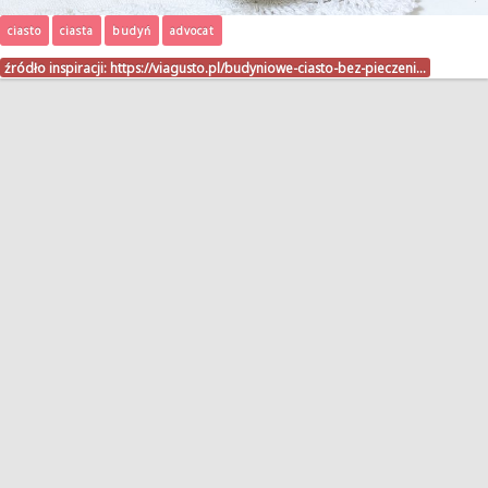
ciasto
ciasta
budyń
advocat
źródło inspiracji:
https://viagusto.pl/budyniowe-ciasto-bez-pieczeni…