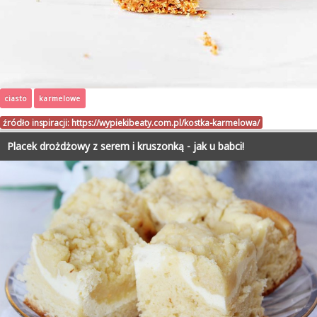
ciasto
karmelowe
źródło inspiracji:
https://wypiekibeaty.com.pl/kostka-karmelowa/
Placek drożdżowy z serem i kruszonką - jak u babci!