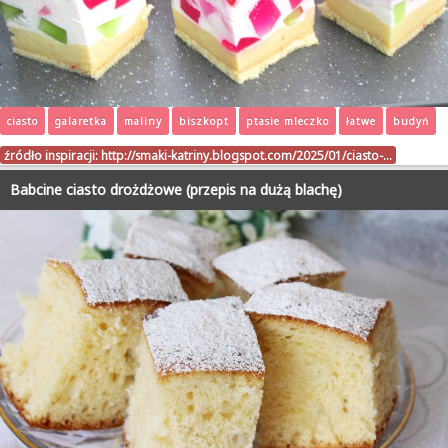
ciasto
galaretka
maliny
biszkopt
ptasie mleczko
łatwe
budyń
źródło inspiracji:
http://smaki-katriny.blogspot.com/2025/01/ciasto-…
Babcine ciasto drożdżowe (przepis na dużą blachę)