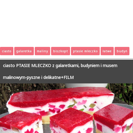
ciasto
galaretka
maliny
biszkopt
ptasie mleczko
łatwe
budyń
ciasto PTASIE MLECZKO z galaretkami, budyniem i musem
malinowym-pyszne i delikatne+FILM