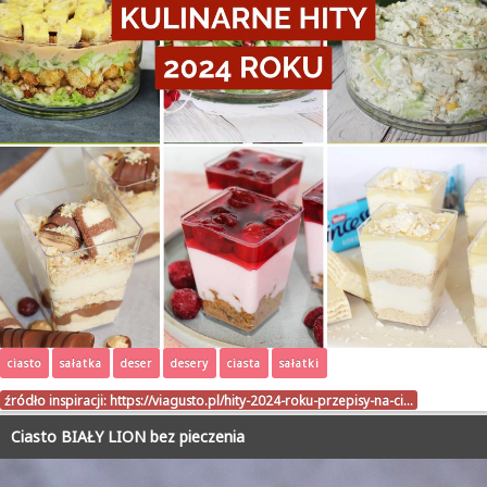
ciasto
sałatka
deser
desery
ciasta
sałatki
źródło inspiracji:
https://viagusto.pl/hity-2024-roku-przepisy-na-ci…
Ciasto BIAŁY LION bez pieczenia