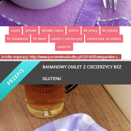
ciasto
zdrowe
zdrowe ciasto
tahini
do pracy
do szkoły
fit śniadanie
fit deser
ciasto z ciecierzycy
ciecierzyca na słodko
ciasto fit
źródło inspiracji:
http://www.poraneknaslodko.pl/2016/05/weganskie-c…
BANANOWY OMLET Z CIECIERZYCY BEZ
GLUTENU