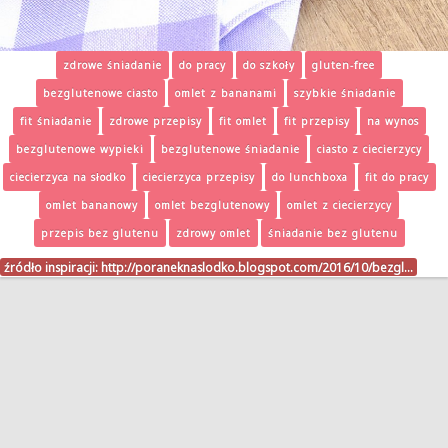
zdrowe śniadanie
do pracy
do szkoły
gluten-free
bezglutenowe ciasto
omlet z bananami
szybkie śniadanie
fit śniadanie
zdrowe przepisy
fit omlet
fit przepisy
na wynos
bezglutenowe wypieki
bezglutenowe śniadanie
ciasto z ciecierzycy
ciecierzyca na słodko
ciecierzyca przepisy
do lunchboxa
fit do pracy
omlet bananowy
omlet bezglutenowy
omlet z ciecierzycy
przepis bez glutenu
zdrowy omlet
śniadanie bez glutenu
źródło inspiracji:
http://poraneknaslodko.blogspot.com/2016/10/bezgl…