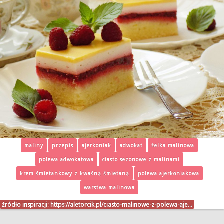
maliny
przepis
ajerkoniak
adwokat
żelka malinowa
polewa adwokatowa
ciasto sezonowe z malinami
krem śmietankowy z kwaśną śmietaną
polewa ajerkoniakowa
warstwa malinowa
źródło inspiracji:
https://aletorcik.pl/ciasto-malinowe-z-polewa-aje…