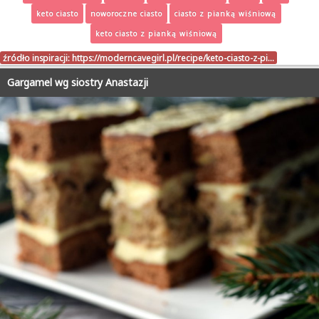
keto ciasto
noworoczne ciasto
ciasto z pianką wiśniową
keto ciasto z pianką wiśniową
źródło inspiracji:
https://moderncavegirl.pl/recipe/keto-ciasto-z-pi…
Gargamel wg siostry Anastazji