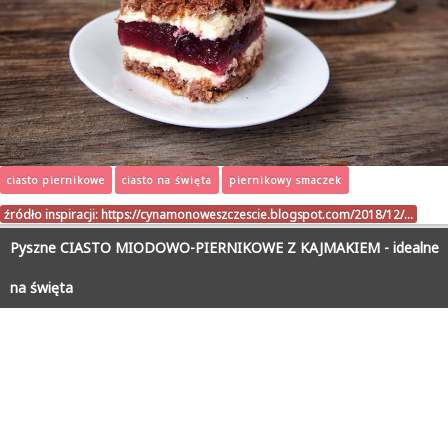
ciasto piernikowe
ciasto na święta
piernikowy smaczek
źródło inspiracji:
https://cynamonoweszczescie.blogspot.com/2018/12/…
Pyszne CIASTO MIODOWO-PIERNIKOWE Z KAJMAKIEM - idealne
na święta