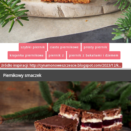
szybki piernik
ciasto piernikowe
prosty piernik
krajanka piernikowa
piernik z
piernik z bakaliami i dżemem
źródło inspiracji:
http://cynamonoweszczescie.blogspot.com/2023/12/k…
Piernikowy smaczek