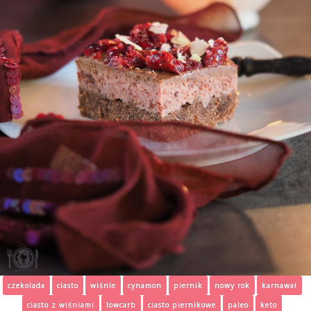
czekolada
ciasto
wiśnie
cynamon
piernik
nowy rok
karnawał
ciasto z wiśniami
lowcarb
ciasto piernikowe
paleo
keto