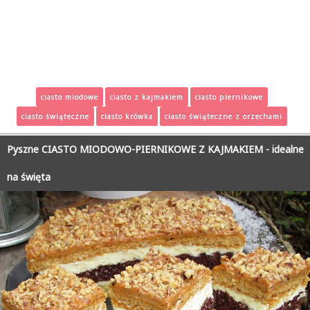
ciasto miodowe
ciasto z kajmakiem
ciasto piernikowe
ciasto świąteczne
ciasto krówka
ciasto świąteczne z orzechami
Pyszne CIASTO MIODOWO-PIERNIKOWE Z KAJMAKIEM - idealne
na święta