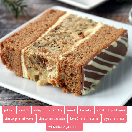
jabłka
ciasto
święta
orzechy
miód
bakalie
ciasto z jabłkami
ciasto piernikowe
ciasto na święta
kwaśna śmietana
pyszna masa
wkładka z jabłkami