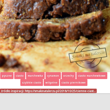
pyszne
ciasto
marchewka
cynamon
orzechy
ciasto marchewkowe
szybkie ciasto
wilgotne
ciasto piernikowe
źródło inspiracji:
https://smakinatalerzu.pl/2018/10/25/ciemne-ciast…