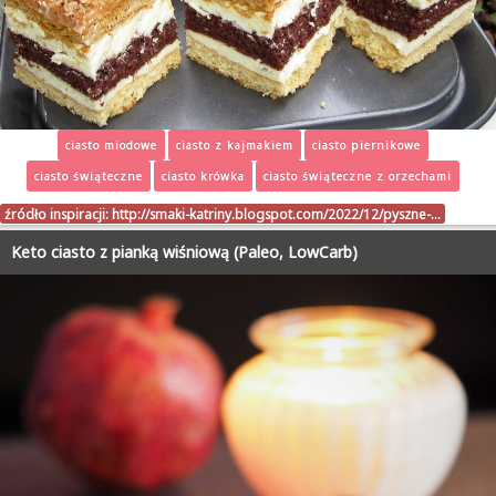
ciasto miodowe
ciasto z kajmakiem
ciasto piernikowe
ciasto świąteczne
ciasto krówka
ciasto świąteczne z orzechami
źródło inspiracji:
http://smaki-katriny.blogspot.com/2022/12/pyszne-…
Keto ciasto z pianką wiśniową (Paleo, LowCarb)