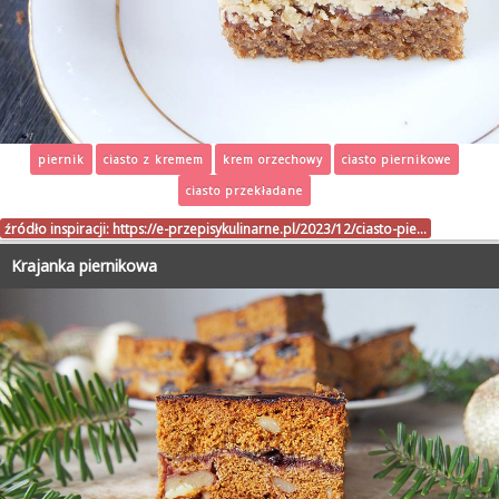
piernik
ciasto z kremem
krem orzechowy
ciasto piernikowe
ciasto przekładane
źródło inspiracji:
https://e-przepisykulinarne.pl/2023/12/ciasto-pie…
Krajanka piernikowa