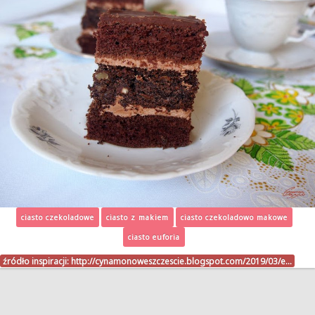
ciasto czekoladowe
ciasto z makiem
ciasto czekoladowo makowe
ciasto euforia
źródło inspiracji:
http://cynamonoweszczescie.blogspot.com/2019/03/e…