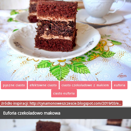
pyszne ciasto
efektowne ciasto
ciasto czekoladowe z makiem
euforia
ciasto euforia
źródło inspiracji:
http://cynamonoweszczescie.blogspot.com/2019/03/e…
Euforia czekoladowo makowa