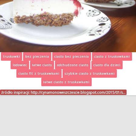
truskawki
bez pieczenia
ciasto bez pieczenia
ciasto z truskawkami
lodowiec
łatwe ciasto
odchudzone ciasto
ciasto dla dzieci
ciasto fit z truskawkami
szybkie ciasto z truskawkami
łatwe ciasto z truskawkami
źródło inspiracji:
http://cynamonoweszczescie.blogspot.com/2015/01/s…