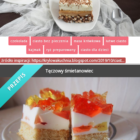
czekolada
ciasto bez pieczenia
masa krówkowa
łatwe ciasto
kajmak
ryż preparowany
ciasto dla dzieci
źródło inspiracji:
https://krylowakuchnia.blogspot.com/2019/10/ciast…
Tęczowy śmietanowiec