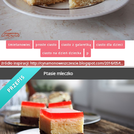
śmietanowiec
proste ciasto
ciasto z galaretką
ciasto dla dzieci
ciasto na dzień dziecka
p
źródło inspiracji:
http://cynamonoweszczescie.blogspot.com/2016/05/t…
Ptasie mleczko