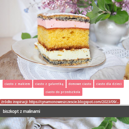
ciasto z makiem
ciasto z galaretką
domowe ciasto
ciasto dla dzieci
ciasto do przedszkola
źródło inspiracji:
https://cynamonoweszczescie.blogspot.com/2023/09/…
biszkopt z malinami