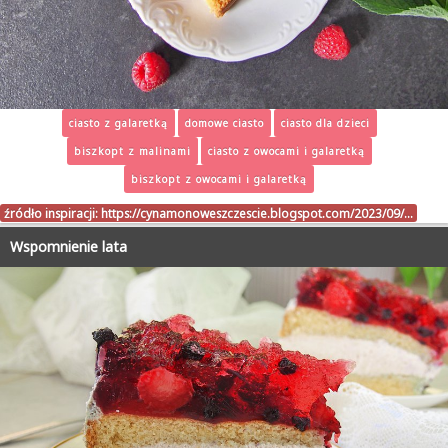
ciasto z galaretką
domowe ciasto
ciasto dla dzieci
biszkopt z malinami
ciasto z owocami i galaretką
biszkopt z owocami i galaretką
źródło inspiracji:
https://cynamonoweszczescie.blogspot.com/2023/09/…
Wspomnienie lata