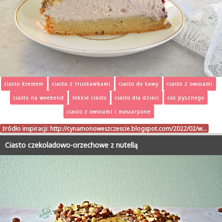
ciasto kremem
ciasto z truskawkami
ciasto do kawy
ciasto z owocami
ciasto na weekend
lekkie ciasto
ciasto dla dzieci
coś pysznego
ciasto z owocami i mascarpone
źródło inspiracji:
http://cynamonoweszczescie.blogspot.com/2022/02/w…
Ciasto czekoladowo-orzechowe z nutellą