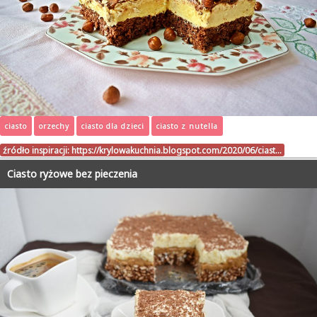
ciasto
orzechy
ciasto dla dzieci
ciasto z nutella
źródło inspiracji:
https://krylowakuchnia.blogspot.com/2020/06/ciast…
Ciasto ryżowe bez pieczenia