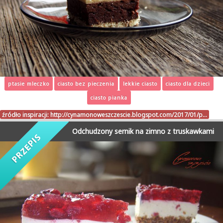
ptasie mleczko
ciasto bez pieczenia
lekkie ciasto
ciasto dla dzieci
ciasto pianka
źródło inspiracji:
http://cynamonoweszczescie.blogspot.com/2017/01/p…
Odchudzony sernik na zimno z truskawkami