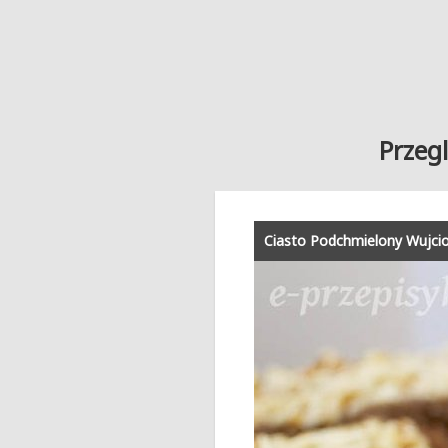
Przegl
Ciasto Podchmielony Wujci