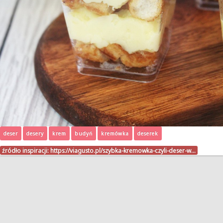
deser
desery
krem
budyń
kremówka
deserek
źródło inspiracji:
https://viagusto.pl/szybka-kremowka-czyli-deser-w…