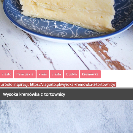
ciasto
francuskie
krem
ciasta
budyń
kremówka
źródło inspiracji:
https://viagusto.pl/wysoka-kremowka-z-tortownicy/
Wysoka kremówka z tortownicy