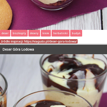
deser
biszkopty
desery
krem
herbatniki
budyń
źródło inspiracji:
https://viagusto.pl/deser-gora-lodowa/
Deser Góra Lodowa