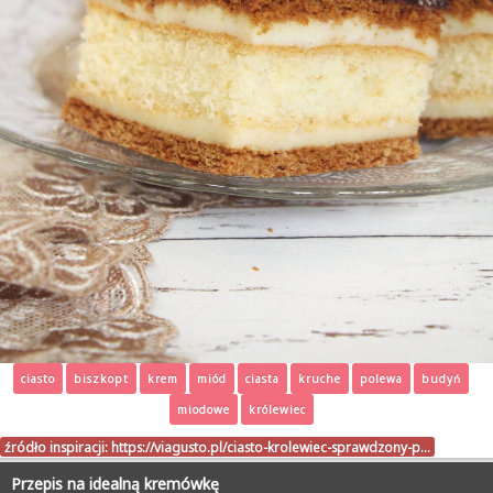
ciasto
biszkopt
krem
miód
ciasta
kruche
polewa
budyń
miodowe
królewiec
źródło inspiracji:
https://viagusto.pl/ciasto-krolewiec-sprawdzony-p…
Przepis na idealną kremówkę