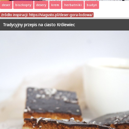
deser
biszkopty
desery
krem
herbatniki
budyń
źródło inspiracji:
https://viagusto.pl/deser-gora-lodowa/
Tradycyjny przepis na ciasto Królewiec