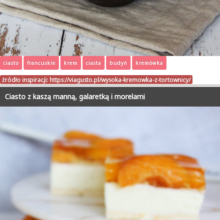
ciasto
francuskie
krem
ciasta
budyń
kremówka
źródło inspiracji:
https://viagusto.pl/wysoka-kremowka-z-tortownicy/
Ciasto z kaszą manną, galaretką i morelami