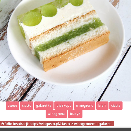
owoce
ciasto
galaretka
biszkopt
winogrono
krem
ciasta
winogrona
budyń
źródło inspiracji:
https://viagusto.pl/ciasto-z-winogronem-i-galaret…