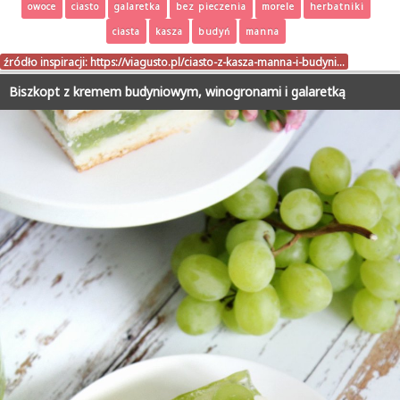
owoce
ciasto
galaretka
bez pieczenia
morele
herbatniki
ciasta
kasza
budyń
manna
źródło inspiracji:
https://viagusto.pl/ciasto-z-kasza-manna-i-budyni…
Biszkopt z kremem budyniowym, winogronami i galaretką