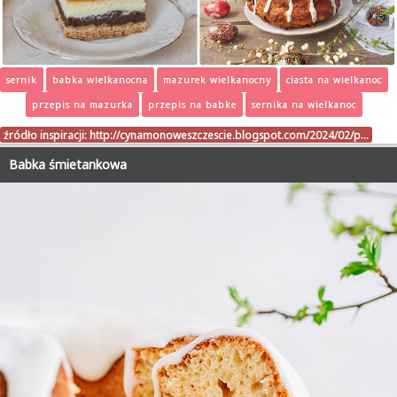
sernik
babka wielkanocna
mazurek wielkanocny
ciasta na wielkanoc
przepis na mazurka
przepis na babke
sernika na wielkanoc
źródło inspiracji:
http://cynamonoweszczescie.blogspot.com/2024/02/p…
Babka śmietankowa