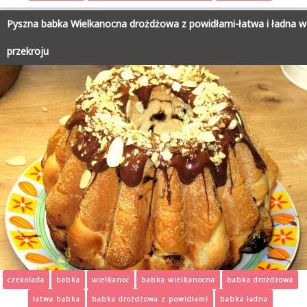
Pyszna babka Wielkanocna drożdżowa z powidłami-łatwa i ładna w
przekroju
czekolada
babka
wielkanoc
babka wielkanocna
babka drożdżowa
łatwa babka
babka drożdżowa z powidłami
babka ładna