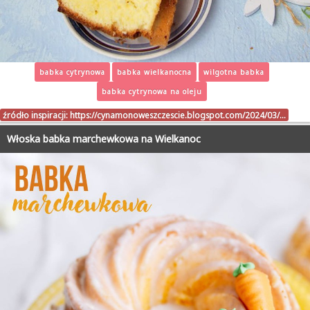
babka cytrynowa
babka wielkanocna
wilgotna babka
babka cytrynowa na oleju
źródło inspiracji:
https://cynamonoweszczescie.blogspot.com/2024/03/…
Włoska babka marchewkowa na Wielkanoc