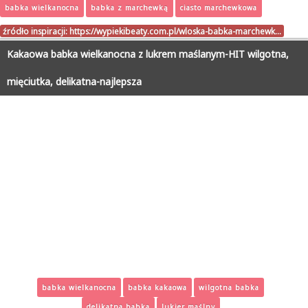
babka wielkanocna
babka z marchewką
ciasto marchewkowa
źródło inspiracji:
https://wypiekibeaty.com.pl/wloska-babka-marchewk…
Kakaowa babka wielkanocna z lukrem maślanym-HIT wilgotna,
mięciutka, delikatna-najlepsza
babka wielkanocna
babka kakaowa
wilgotna babka
delikatna babka
lukier maślny