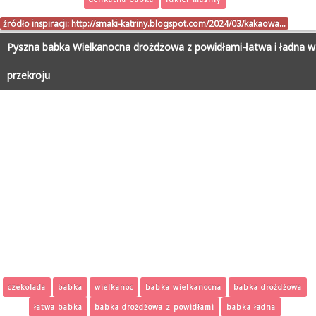
źródło inspiracji:
http://smaki-katriny.blogspot.com/2024/03/kakaowa…
Pyszna babka Wielkanocna drożdżowa z powidłami-łatwa i ładna w
przekroju
czekolada
babka
wielkanoc
babka wielkanocna
babka drożdżowa
łatwa babka
babka drożdżowa z powidłami
babka ładna