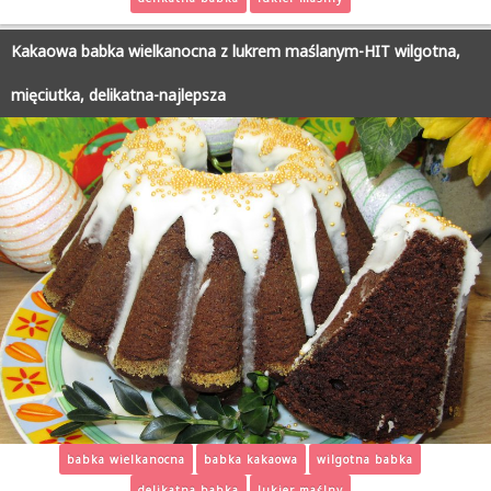
Kakaowa babka wielkanocna z lukrem maślanym-HIT wilgotna,
mięciutka, delikatna-najlepsza
babka wielkanocna
babka kakaowa
wilgotna babka
delikatna babka
lukier maślny