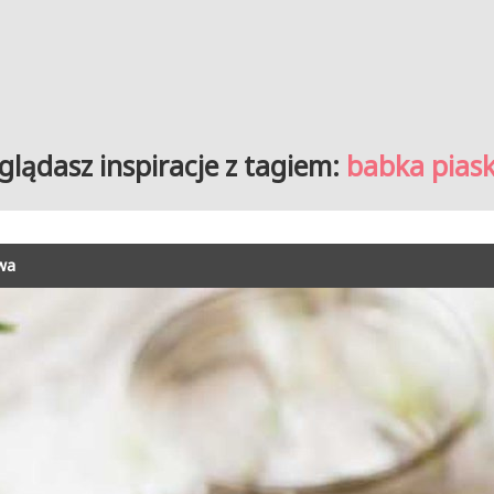
glądasz inspiracje z tagiem:
babka pias
wa