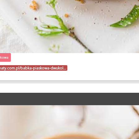
skowa
beaty.com.pl/babka-piaskowa-dwukol…