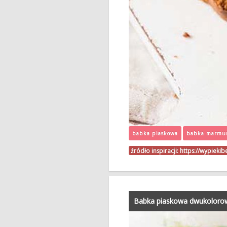
babka piaskowa
babka marmu
źródło inspiracji:
https://wypieki
Babka piaskowa dwukoloro