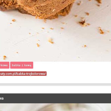
rkowa
babka z kawą
beaty.com.pl/babka-trojkolorowa/
wa