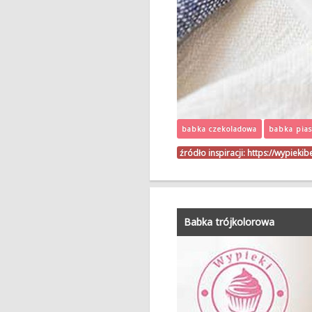
babka czekoladowa
babka pia
źródło inspiracji:
https://wypieki
Babka trójkolorowa