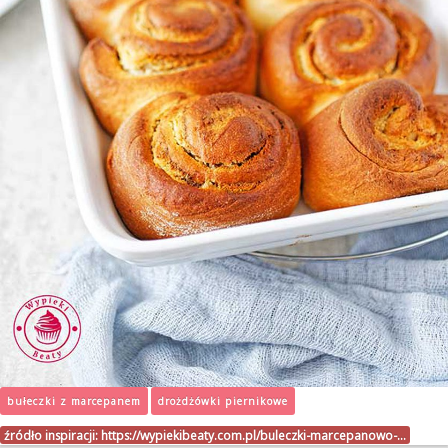
bułeczki z marcepanem
drożdżówki piernikowe
źródło inspiracji:
https://wypiekibeaty.com.pl/buleczki-marcepanowo-…