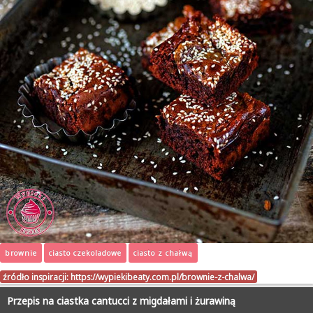
brownie
ciasto czekoladowe
ciasto z chałwą
źródło inspiracji:
https://wypiekibeaty.com.pl/brownie-z-chalwa/
Przepis na ciastka cantucci z migdałami i żurawiną