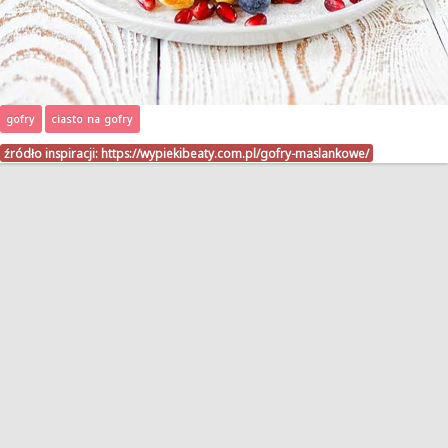
gofry
ciasto na gofry
źródło inspiracji:
https://wypiekibeaty.com.pl/gofry-maslankowe/