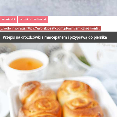
serniczki
sernik z malinami
źródło inspiracji:
https://wypiekibeaty.com.pl/miniserniczki-z-konfi…
Przepis na drożdżówki z marcepanem i przyprawą do piernika