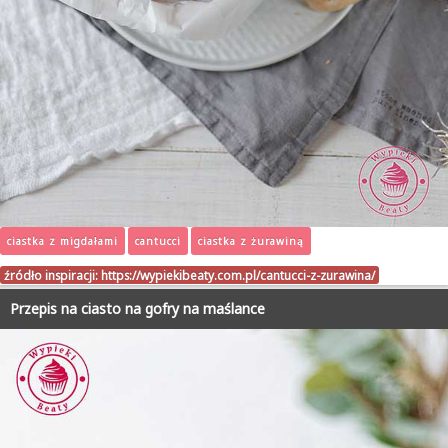
ciastka z migdałami
cantucci
ciastka z żurawiną
źródło inspiracji:
https://wypiekibeaty.com.pl/cantucci-z-zurawina/
Przepis na ciasto na gofry na maślance