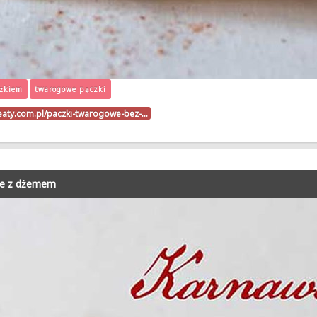
ożkiem
twarogowe pączki
beaty.com.pl/paczki-twarogowe-bez-…
że z dżemem