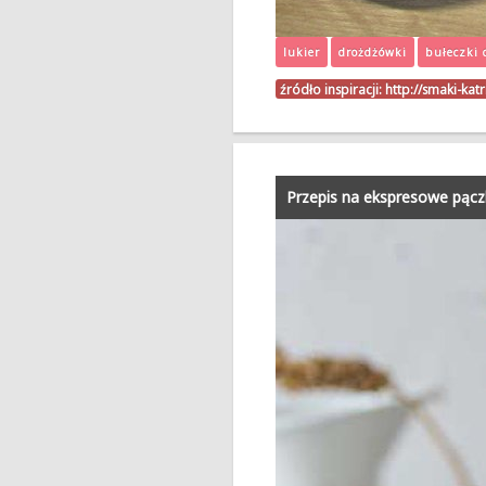
lukier
drożdżówki
bułeczki 
źródło inspiracji:
http://smaki-ka
Przepis na ekspresowe pącz