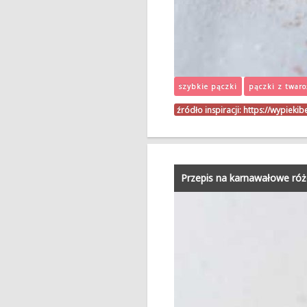
szybkie pączki
pączki z twar
źródło inspiracji:
https://wypieki
Przepis na karnawałowe ró