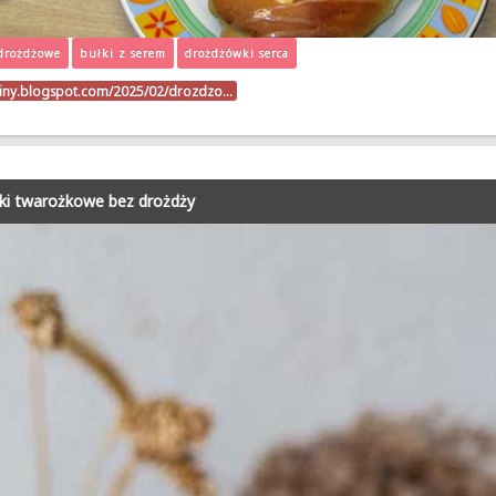
drożdżowe
bułki z serem
drożdżówki serca
triny.blogspot.com/2025/02/drozdzo…
ki twarożkowe bez drożdży