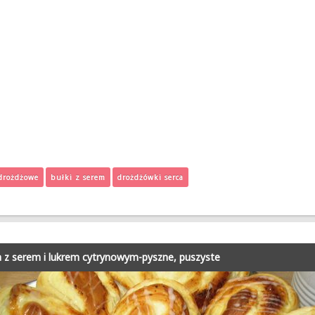
drożdżowe
bułki z serem
drożdżówki serca
 z serem i lukrem cytrynowym-pyszne, puszyste