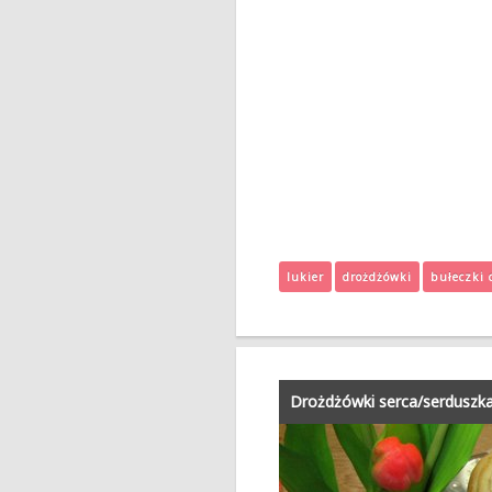
lukier
drożdżówki
bułeczki 
Drożdżówki serca/serduszka