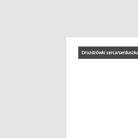
Drożdżówki serca/serduszka