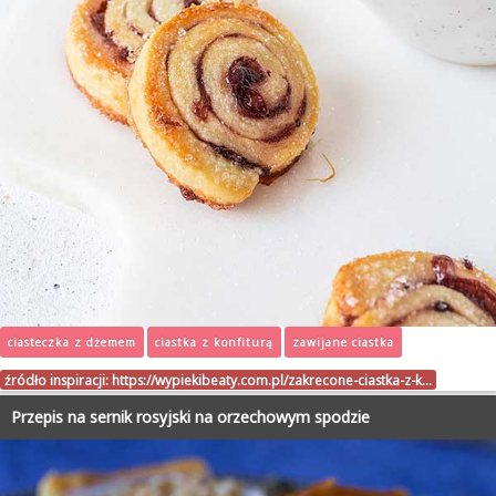
ciasteczka z dżemem
ciastka z konfiturą
zawijane ciastka
źródło inspiracji:
https://wypiekibeaty.com.pl/zakrecone-ciastka-z-k…
Przepis na sernik rosyjski na orzechowym spodzie