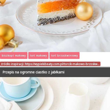
biszkopt makowy
tort makowy
tort brzoskwiniowy
źródło inspiracji:
https://wypiekibeaty.com.pl/torcik-makowo-brzoskw…
Przepis na ogromne ciastko z jabłkami