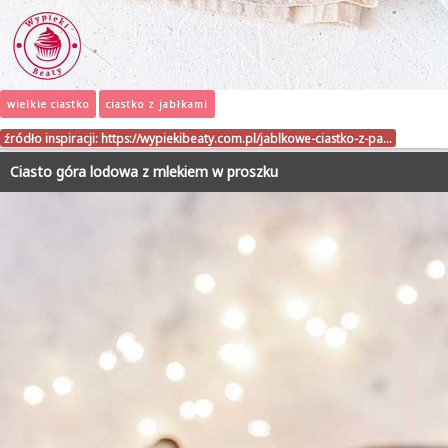
wielkie ciastko
ciastko z jabłkami
źródło inspiracji:
https://wypiekibeaty.com.pl/jablkowe-ciastko-z-pa…
Ciasto góra lodowa z mlekiem w proszku