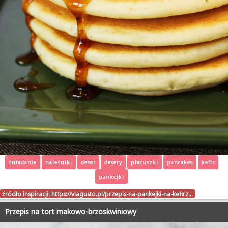
śniadanie
naleśniki
deser
desery
placuszki
pancakes
kefir
pankejki
źródło inspiracji:
https://viagusto.pl/przepis-na-pankejki-na-kefirz…
Przepis na tort makowo-brzoskwiniowy