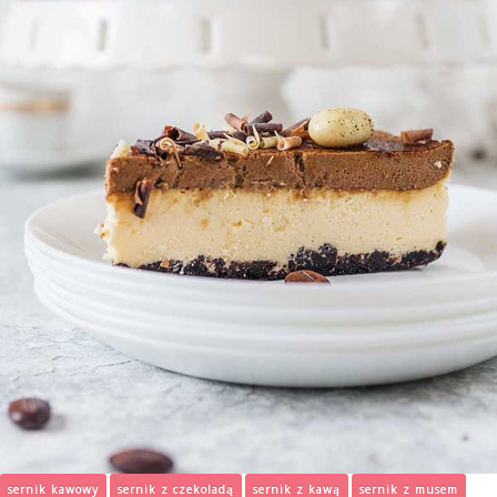
sernik kawowy
sernik z czekoladą
sernik z kawą
sernik z musem