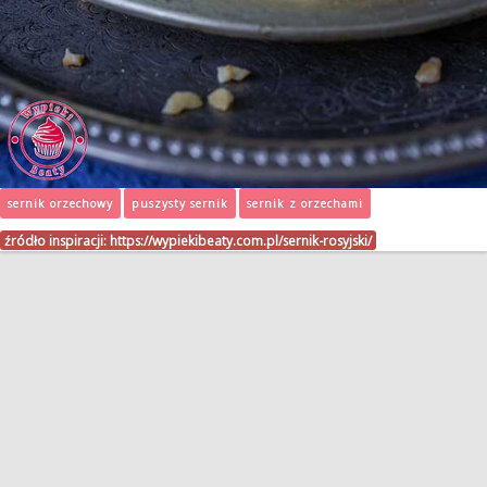
sernik orzechowy
puszysty sernik
sernik z orzechami
źródło inspiracji:
https://wypiekibeaty.com.pl/sernik-rosyjski/