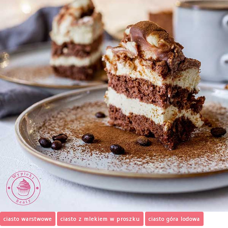
ciasto warstwowe
ciasto z mlekiem w proszku
ciasto góra lodowa