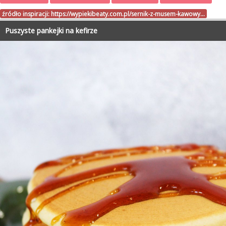
źródło inspiracji:
https://wypiekibeaty.com.pl/sernik-z-musem-kawowy…
Puszyste pankejki na kefirze