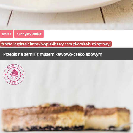
omlet
puszysty omlet
źródło inspiracji:
https://wypiekibeaty.com.pl/omlet-biszkoptowy/
Przepis na sernik z musem kawowo-czekoladowym