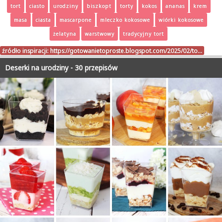
tort
ciasto
urodziny
biszkopt
torty
kokos
ananas
krem
masa
ciasta
mascarpone
mleczko kokosowe
wiórki kokosowe
żelatyna
warstwowy
tradycyjny tort
źródło inspiracji:
https://gotowanietoproste.blogspot.com/2025/02/to…
Deserki na urodziny - 30 przepisów