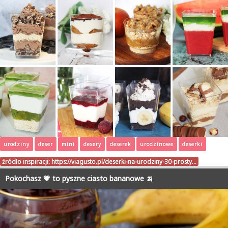
urodziny
deser
mini
desery
deserek
urodzinowe
deserki
źródło inspiracji:
https://viagusto.pl/deserki-na-urodziny-30-prosty…
Pokochasz 💗 to pyszne ciasto bananowe 🍌