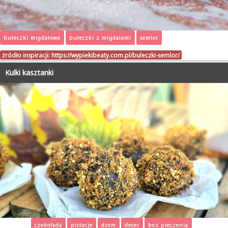
bułeczki migdałowe
bułeczki z migdałami
semlor
źródło inspiracji:
https://wypiekibeaty.com.pl/buleczki-semlor/
Kulki kasztanki
czekolada
pistacje
dżem
deser
bez pieczenia