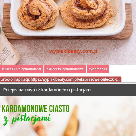
bułeczki z cynamonem
bułeczki cynamonowe
cynamonki
źródło inspiracji:
https://wypiekibeaty.com.pl/ekspresowe-buleczki-z…
Przepis na ciasto z kardamonem i pistacjami