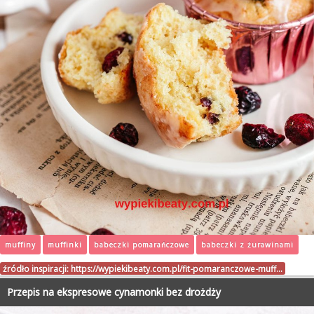
muffiny
muffinki
babeczki pomarańczowe
babeczki z żurawinami
źródło inspiracji:
https://wypiekibeaty.com.pl/fit-pomaranczowe-muff…
Przepis na ekspresowe cynamonki bez drożdży