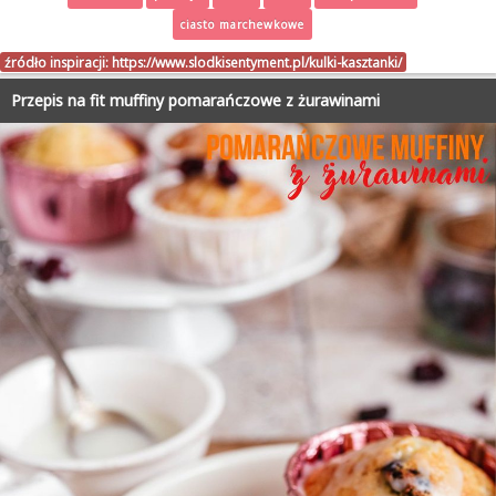
ciasto marchewkowe
źródło inspiracji:
https://www.slodkisentyment.pl/kulki-kasztanki/
Przepis na fit muffiny pomarańczowe z żurawinami