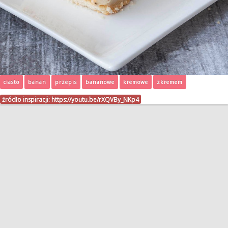
ciasto
banan
przepis
bananowe
kremowe
zkremem
źródło inspiracji:
https://youtu.be/rXQVBy_NKp4