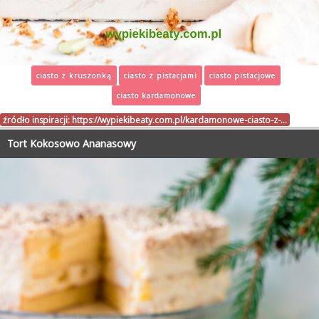
ciasto z kruszonką
ciasto z pistacjami
ciasto pistacjowe
ciasto kardamonowe
źródło inspiracji:
https://wypiekibeaty.com.pl/kardamonowe-ciasto-z-…
Tort Kokosowo Ananasowy