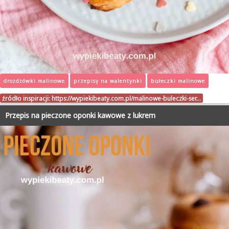
drożdżówki malinowe
przepisy na walentynki
bułeczki malinowe
źródło inspiracji:
https://wypiekibeaty.com.pl/malinowe-buleczki-ser…
Przepis na pieczone oponki kawowe z lukrem