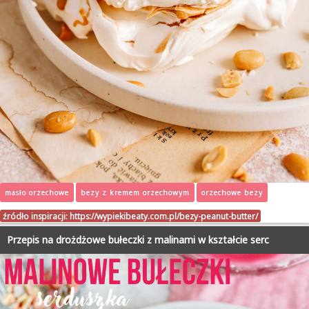
masło orzechowe
bezy z kremem orzechowym
orzechowe bezy
źródło inspiracji:
https://wypiekibeaty.com.pl/bezy-peanut-butter/
Przepis na drożdżowe bułeczki z malinami w kształcie serc