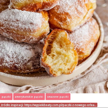
pączki
amerykańskie pączki
smażone pączki
źródło inspiracji:
https://wypiekibeaty.com.pl/paczki-z-nowego-orlea…