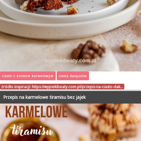
ciasto z kremem karmelowym
ciasta dacquoise
źródło inspiracji:
https://wypiekibeaty.com.pl/przepis-na-ciasto-dak…
Przepis na karmelowe tiramisu bez jajek