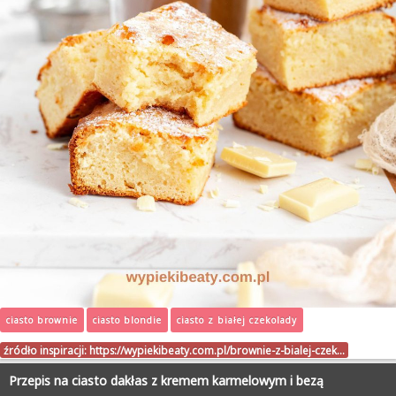
ciasto brownie
ciasto blondie
ciasto z białej czekolady
źródło inspiracji:
https://wypiekibeaty.com.pl/brownie-z-bialej-czek…
Przepis na ciasto dakłas z kremem karmelowym i bezą