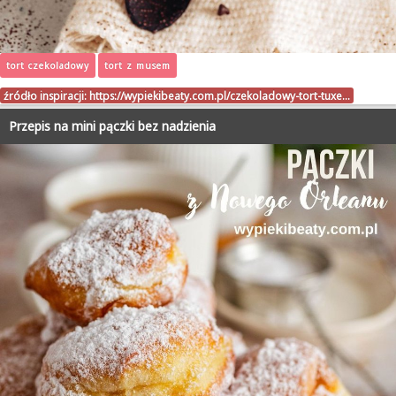
tort czekoladowy
tort z musem
źródło inspiracji:
https://wypiekibeaty.com.pl/czekoladowy-tort-tuxe…
Przepis na mini pączki bez nadzienia