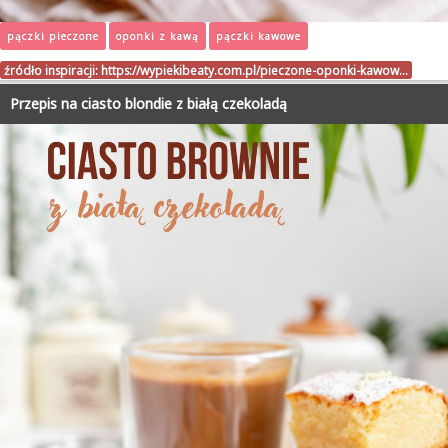
pączki pieczone
oponki z kawą
pączki kawowe
źródło inspiracji:
https://wypiekibeaty.com.pl/pieczone-oponki-kawow…
Przepis na ciasto blondie z białą czekoladą