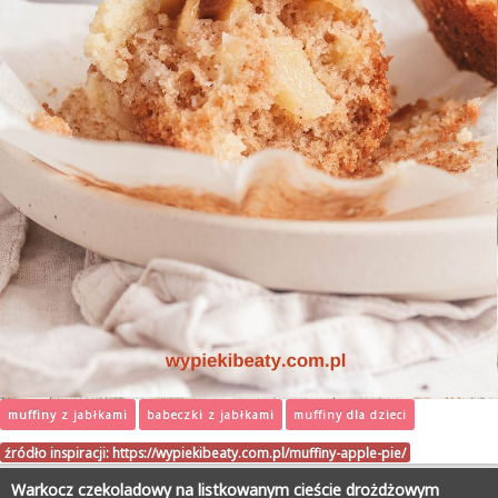
muffiny z jabłkami
babeczki z jabłkami
muffiny dla dzieci
źródło inspiracji:
https://wypiekibeaty.com.pl/muffiny-apple-pie/
Warkocz czekoladowy na listkowanym cieście drożdżowym