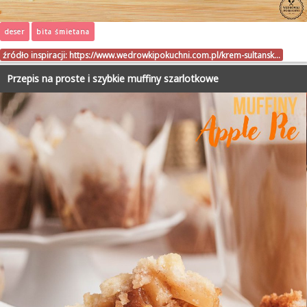
deser
bita śmietana
źródło inspiracji:
https://www.wedrowkipokuchni.com.pl/krem-sultansk…
Przepis na proste i szybkie muffiny szarlotkowe