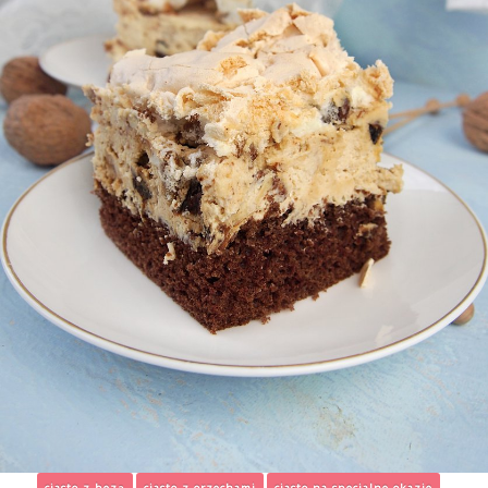
ciasto z bezą
ciasto z orzechami
ciasto na specjalne okazje