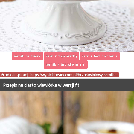
sernik na zimno
sernik z galaretką
sernik bez pieczenia
sernik z brzoskwiniami
źródło inspiracji:
https://wypiekibeaty.com.pl/brzoskwiniowy-sernik-…
Przepis na ciasto wiewiórka w wersji fit