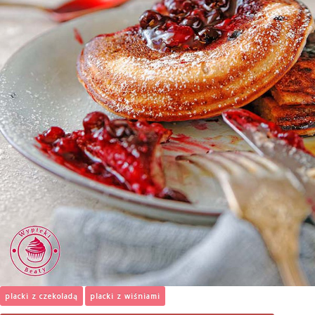
placki z czekoladą
placki z wiśniami