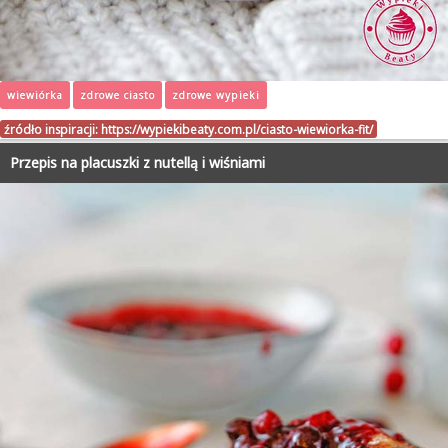
wiewiórka
zdrowe ciasto
zdrowe wypieki
źródło inspiracji:
https://wypiekibeaty.com.pl/ciasto-wiewiorka-fit/
Przepis na placuszki z nutellą i wiśniami