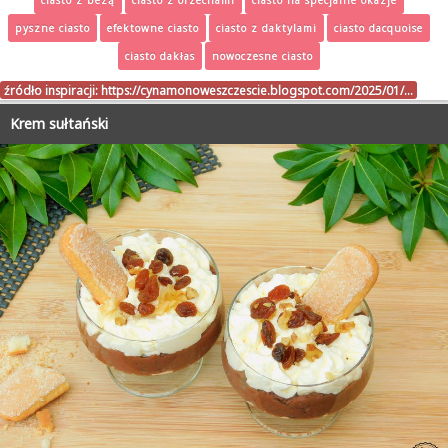
pyszne ciasto
efektowne ciasto
ciasto z daktylami
ciasto dacquoise
ciasto dakłas
nowoczesne ciasto
źródło inspiracji:
https://cynamonoweszczescie.blogspot.com/2025/01/…
Krem sułtański