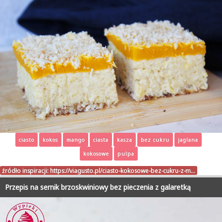
ciasto
kokos
mango
ciasta
kasza
bez cukru
jaglana
kokosowe
pulpa
źródło inspiracji:
https://viagusto.pl/ciasto-kokosowe-bez-cukru-z-m…
Przepis na sernik brzoskwiniowy bez pieczenia z galaretką