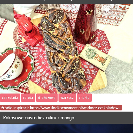
czekolada
rolada
drożdżowe
warkocz
chałka
źródło inspiracji:
https://www.slodkisentyment.pl/warkocz-czekoladow…
Kokosowe ciasto bez cukru z mango