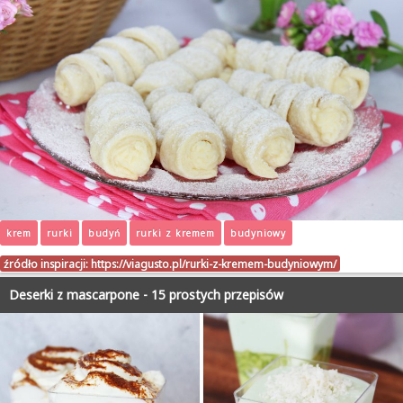
krem
rurki
budyń
rurki z kremem
budyniowy
źródło inspiracji:
https://viagusto.pl/rurki-z-kremem-budyniowym/
Deserki z mascarpone - 15 prostych przepisów