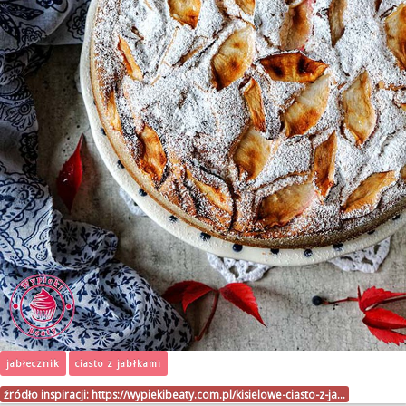
jabłecznik
ciasto z jabłkami
źródło inspiracji:
https://wypiekibeaty.com.pl/kisielowe-ciasto-z-ja…