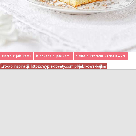
ciasto z jabłkami
biszkopt z jabłkami
ciasto z kremem karmelowym
źródło inspiracji:
https://wypiekibeaty.com.pl/jablkowa-bajka/