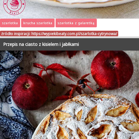
szarlotka
krucha szarlotka
szarlotka z galaretką
źródło inspiracji:
https://wypiekibeaty.com.pl/szarlotka-cytrynowa/
Przepis na ciasto z kisielem i jabłkami