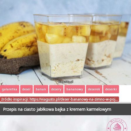
galaretka
deser
banan
desery
bananowy
deserek
deserki
źródło inspiracji:
https://viagusto.pl/deser-bananowy-na-zimno-w-poj…
Przepis na ciasto jabłkowa bajka z kremem karmelowym