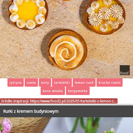
cytryna
ciasta
tarty
tarteletki
lemon curd
kruche ciasto
beza włoska
bergamotka
źródło inspiracji:
https://www.food2.pl/2025/01/tarteletki-z-lemon-c…
Rurki z kremem budyniowym