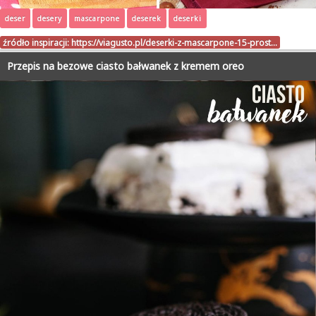
deser
desery
mascarpone
deserek
deserki
źródło inspiracji:
https://viagusto.pl/deserki-z-mascarpone-15-prost…
Przepis na bezowe ciasto bałwanek z kremem oreo