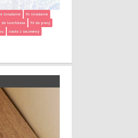
ie śniadanie
fit śniadanie
do lunchboxa
fit do pracy
nu
ciasto z soczewicy