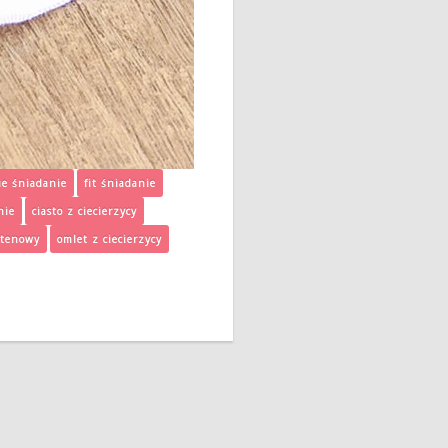
ie śniadanie
fit śniadanie
nie
ciasto z ciecierzycy
utenowy
omlet z ciecierzycy