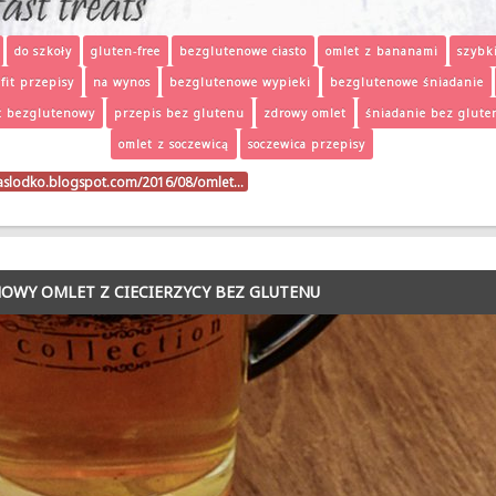
do szkoły
gluten-free
bezglutenowe ciasto
omlet z bananami
szybk
fit przepisy
na wynos
bezglutenowe wypieki
bezglutenowe śniadanie
t bezglutenowy
przepis bez glutenu
zdrowy omlet
śniadanie bez glute
omlet z soczewicą
soczewica przepisy
naslodko.blogspot.com/2016/08/omlet…
OWY OMLET Z CIECIERZYCY BEZ GLUTENU