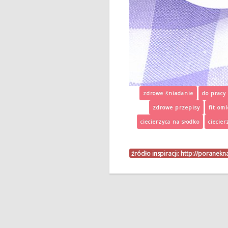
zdrowe śniadanie
do pracy
zdrowe przepisy
fit oml
ciecierzyca na słodko
ciecie
źródło inspiracji:
http://poranek