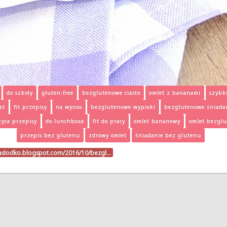
do szkoły
gluten-free
bezglutenowe ciasto
omlet z bananami
szybk
et
fit przepisy
na wynos
bezglutenowe wypieki
bezglutenowe śniada
rzyca przepisy
do lunchboxa
fit do pracy
omlet bananowy
omlet bezgl
przepis bez glutenu
zdrowy omlet
śniadanie bez glutenu
naslodko.blogspot.com/2016/10/bezgl…