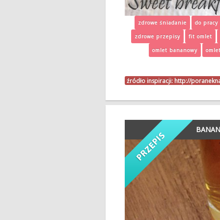
zdrowe śniadanie
do pracy
zdrowe przepisy
fit omlet
omlet bananowy
omle
źródło inspiracji:
http://poranek
BANAN