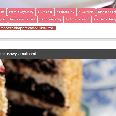
asta
krem budyniowy
z kremem
na urodziny
z kokosem
biszkopt rz
pcie
torcik ananasowy
tort ananasowy
tort z ananasem
z kremem bud
etoproste.blogspot.com/2018/01/tor…
-kokosowy z malinami