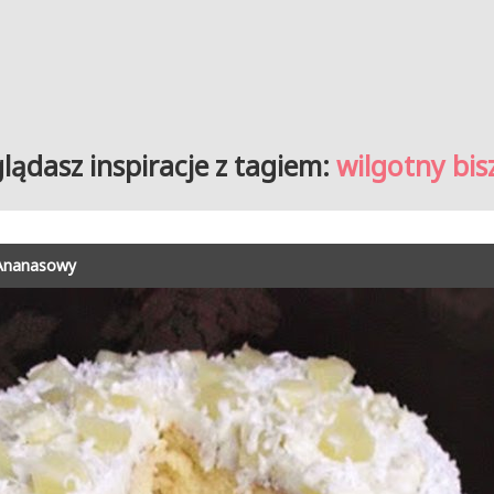
lądasz inspiracje z tagiem:
wilgotny bis
 Ananasowy