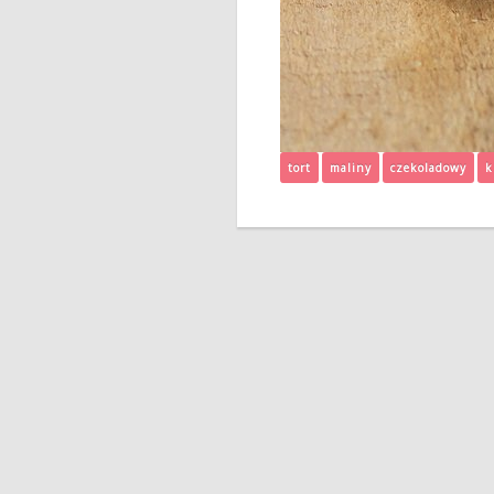
tort
maliny
czekoladowy
k