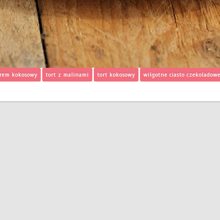
rem kokosowy
tort z malinami
tort kokosowy
wilgotne ciasto czekoladow