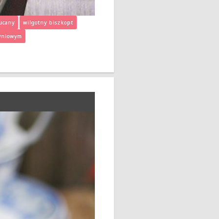
ucany
wilgotny biszkopt
yniowym