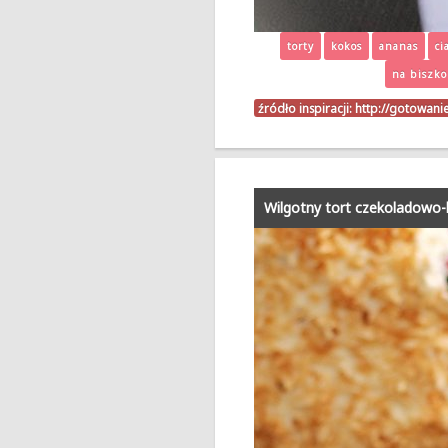
torty
kokos
ananas
ci
na biszko
źródło inspiracji:
http://gotowani
Wilgotny tort czekoladowo